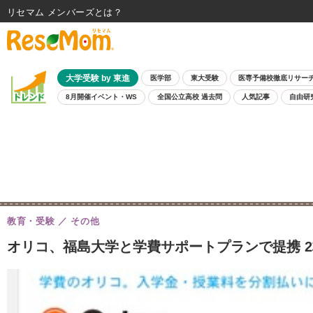
リセマム メンバーズ
大学受験 by 東進
医学部
東大受験
医専予備校徹底リサー
8月開催イベント・WS
全国公立高校 過去問
人気記事
自由研
教育・受験
その他
オリコ、福島大学と学費サポートプランで提携 