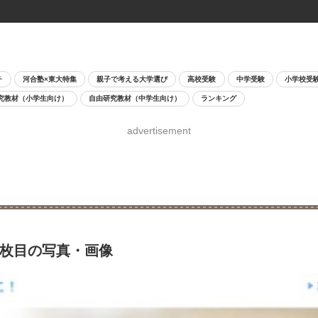
チ
河合塾×東大特集
親子で考える大学選び
高校受験
中学受験
小学校受
究教材（小学生向け）
自由研究教材（中学生向け）
ランキング
advertisement
2枚目の写真・画像