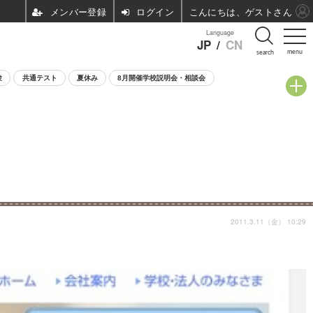
ログイン
こんにちは、ゲストさん
Language
JP
/
CN
menu
search
験
共通テスト
夏休み
8月開催学校説明会・相談会
2011.3.11（金） 10:29