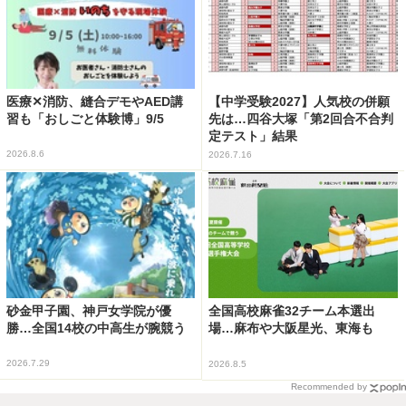
医療✕消防、縫合デモやAED講
【中学受験2027】人気校の併願
習も「おしごと体験博」9/5
先は…四谷大塚「第2回合不合判
定テスト」結果
2026.8.6
2026.7.16
砂金甲子園、神戸女学院が優
全国高校麻雀32チーム本選出
勝…全国14校の中高生が腕競う
場…麻布や大阪星光、東海も
2026.7.29
2026.8.5
Recommended by