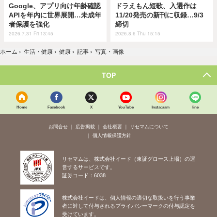
Google、アプリ向け年齢確認
ドラえもん短歌、入選作は
APIを年内に世界展開…未成年
11/20発売の新刊に収録…9/3
者保護を強化
締切
2026.7.31 Fri 13:45
2026.8.6 Thu 15:15
ホーム
›
生活・健康
›
健康
›
記事
›
写真・画像
TOP
Home
Facebook
X
YouTube
Instagram
line
お問合せ
広告掲載
会社概要
リセマムについて
個人情報保護方針
リセマムは、株式会社イード（東証グロース上場）の運
営するサービスです。
証券コード：6038
株式会社イードは、個人情報の適切な取扱いを行う事業
者に対して付与されるプライバシーマークの付与認定を
受けています。