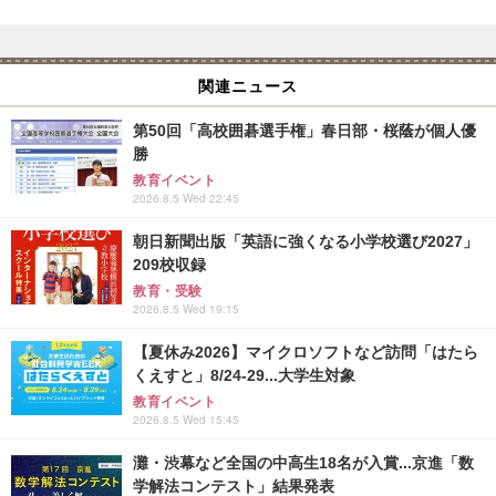
関連ニュース
第50回「高校囲碁選手権」春日部・桜蔭が個人優
勝
教育イベント
2026.8.5 Wed 22:45
朝日新聞出版「英語に強くなる小学校選び2027」
209校収録
教育・受験
2026.8.5 Wed 19:15
【夏休み2026】マイクロソフトなど訪問「はたら
くえすと」8/24-29...大学生対象
教育イベント
2026.8.5 Wed 15:45
灘・渋幕など全国の中高生18名が入賞...京進「数
学解法コンテスト」結果発表