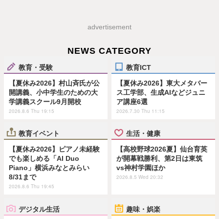
advertisement
NEWS CATEGORY
教育・受験
教育ICT
【夏休み2026】村山斉氏が公
【夏休み2026】東大メタバー
開講義、小中学生のための大
ス工学部、生成AIなどジュニ
学講義スクール9月開校
ア講座6選
2026.8.6 Thu 19:15
2026.7.30 Thu 11:15
教育イベント
生活・健康
【夏休み2026】ピアノ未経験
【高校野球2026夏】仙台育英
でも楽しめる「AI Duo
が開幕戦勝利、第2日は東筑
Piano」横浜みなとみらい
vs神村学園ほか
8/31まで
2026.8.5 Wed 20:32
2026.8.6 Thu 19:45
デジタル生活
趣味・娯楽