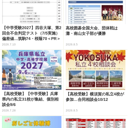
【中学受験2027】四谷大塚、第2
高校囲碁全国大会、団体戦は
回合不合判定テスト（7/5実施）
灘・南山女子部が優勝
偏差値…筑駒74・桜蔭70＜PR＞
2026.7.10
2026.8.5
【高校受験】【中学受験】兵庫
【高校受験】横須賀の私立4校が
県内の私立31校が集結、個別相
参加…合同相談会10/12
談会9/6
2026.7.28
2026.8.5