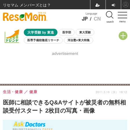
リセマム メンバーズ
Language
JP
/
CN
menu
search
大学受験 by 東進
医学部
東大受験
医専予備校徹底リサーチ
河合塾×東大特集
親子で考える大学選び
高校受験
中学受験
小学校受験
advertisement
共通テスト
夏休み
8月開催学校説明会・相談会
8月開催イベント・WS
全国公立高校 過去問
人気記事
自由研究教材（小学生向け）
自由研究教材（中学生向け）
ランキング
生活・健康
健康
2011.3.16（水） 18:12
医師に相談できるQ&Aサイトが被災者の無料相
談受付スタート 2枚目の写真・画像