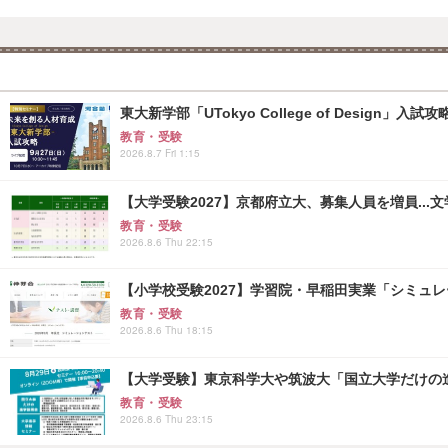
東大新学部「UTokyo College of Design」入試
教育・受験
2026.8.7 Fri 1:15
【大学受験2027】京都府立大、募集人員を増員...
教育・受験
2026.8.6 Thu 22:15
【小学校受験2027】学習院・早稲田実業「シミュ
教育・受験
2026.8.6 Thu 18:15
【大学受験】東京科学大や筑波大「国立大学だけの進
教育・受験
2026.8.6 Thu 23:15