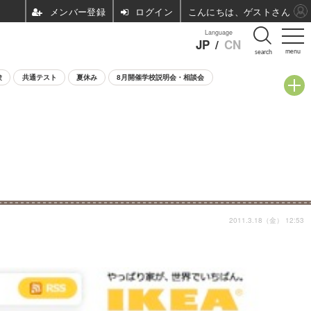
ログイン
こんにちは、ゲストさん
Language
JP
/
CN
menu
search
験
共通テスト
夏休み
8月開催学校説明会・相談会
2011.3.18（金） 12:53