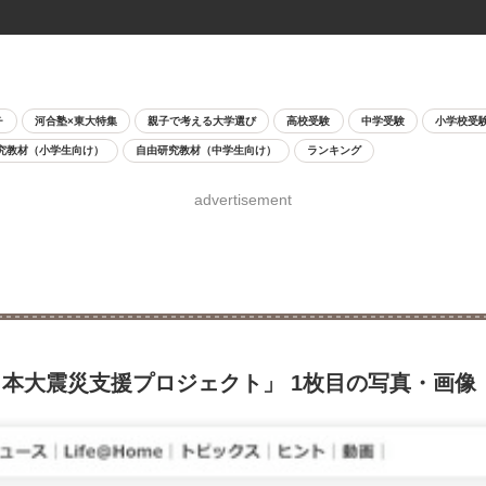
チ
河合塾×東大特集
親子で考える大学選び
高校受験
中学受験
小学校受
究教材（小学生向け）
自由研究教材（中学生向け）
ランキング
advertisement
本大震災支援プロジェクト」 1枚目の写真・画像