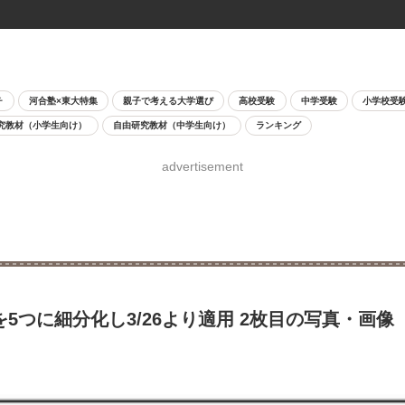
チ
河合塾×東大特集
親子で考える大学選び
高校受験
中学受験
小学校受
究教材（小学生向け）
自由研究教材（中学生向け）
ランキング
advertisement
つに細分化し3/26より適用 2枚目の写真・画像