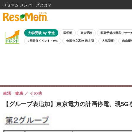
リセマム メンバーズ
大学受験 by 東進
医学部
東大受験
医専予備校徹底リサー
8月開催イベント・WS
全国公立高校 過去問
人気記事
自由研
生活・健康
その他
【グループ表追加】東京電力の計画停電、現5Gを5