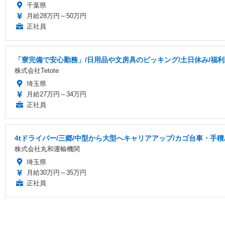
千葉県
月給28万円～50万円
正社員
「寮完備で安心勤務」/日用品や文房具のピッキング/土日休み/福利厚
株式会社Tetote
埼玉県
月給27万円～34万円
正社員
4tドライバー/三郷/中型から大型へキャリアアップ/カゴ台車・手積
株式会社丸和運輸機関
埼玉県
月給30万円～35万円
正社員