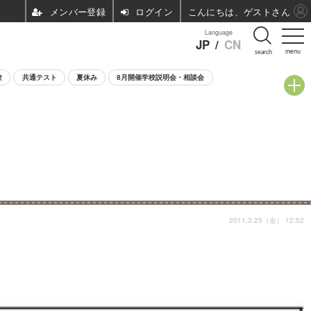
ログイン
こんにちは、ゲストさん
Language
JP
/
CN
menu
search
験
共通テスト
夏休み
8月開催学校説明会・相談会
2011.3.25（金） 12:52