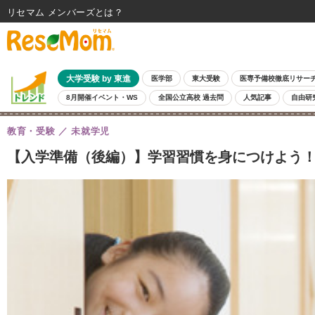
リセマム メンバーズ
大学受験 by 東進
医学部
東大受験
医専予備校徹底リサー
8月開催イベント・WS
全国公立高校 過去問
人気記事
自由研
教育・受験
未就学児
【入学準備（後編）】学習習慣を身につけよう！