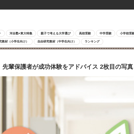
チ
河合塾×東大特集
親子で考える大学選び
高校受験
中学受験
小学校受
究教材（小学生向け）
自由研究教材（中学生向け）
ランキング
 先輩保護者が成功体験をアドバイス 2枚目の写真