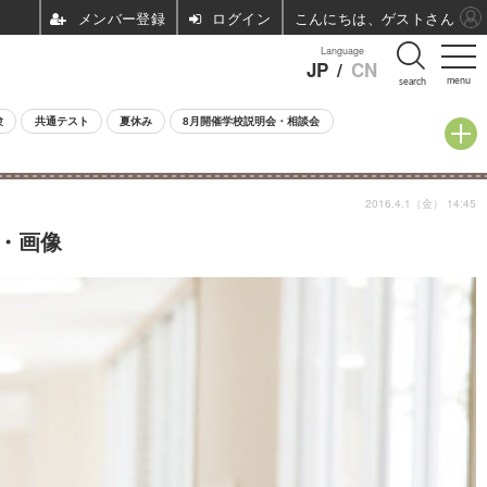
ログイン
こんにちは、ゲストさん
Language
JP
/
CN
menu
search
験
共通テスト
夏休み
8月開催学校説明会・相談会
2016.4.1（金） 14:45
・画像