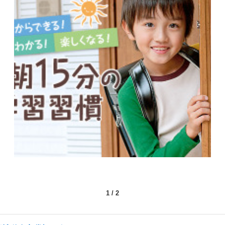
1
/
2