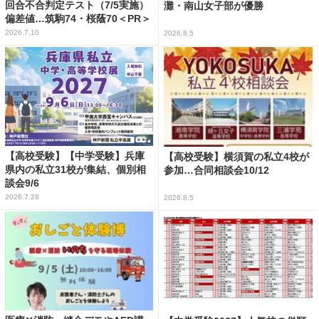
回合不合判定テスト（7/5実施）
灘・南山女子部が優勝
偏差値…筑駒74・桜蔭70＜PR＞
2026.7.10
2026.8.5
【高校受験】【中学受験】兵庫
【高校受験】横須賀の私立4校が
県内の私立31校が集結、個別相
参加…合同相談会10/12
談会9/6
2026.7.28
2026.8.5