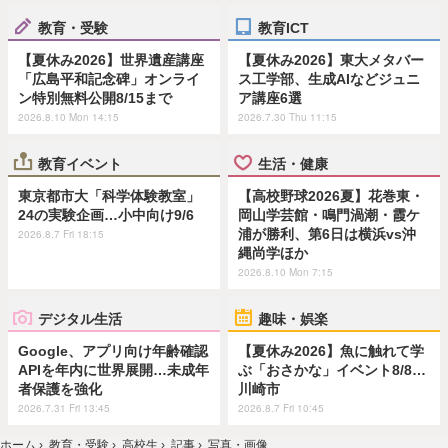
教育・受験
教育ICT
【夏休み2026】世界遺産講座
【夏休み2026】東大メタバー
「広島平和記念碑」オンライ
ス工学部、生成AIなどジュニ
ン特別無料公開8/15まで
ア講座6選
2026.8.10 Mon 14:15
2026.7.30 Thu 11:15
教育イベント
生活・健康
東京都市大「科学体験教室」
【高校野球2026夏】花巻東・
24の実験企画…小中向け9/6
岡山学芸館・鳴門渦潮・霞ケ
浦が勝利、第6日は横浜vs沖
2026.8.7 Fri 18:15
縄尚学ほか
2026.8.10 Mon 7:15
デジタル生活
趣味・娯楽
Google、アプリ向け年齢確認
【夏休み2026】魚に触れて学
APIを年内に世界展開…未成年
ぶ「おさかな」イベント8/8…
者保護を強化
川崎市
2026.7.31 Fri 13:45
2026.8.7 Fri 10:45
ホーム
›
教育・受験
›
高校生
›
記事
›
写真・画像