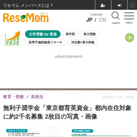
リセマム メンバーズ
Language
JP
/
CN
menu
search
大学受験 by 東進
医学部
東大受験
医専予備校徹底リサーチ
河合塾×東大特集
親子で考える大学選び
高校受験
中学受験
小学校受験
advertisement
共通テスト
夏休み
8月開催学校説明会・相談会
8月開催イベント・WS
全国公立高校 過去問
人気記事
自由研究教材（小学生向け）
自由研究教材（中学生向け）
ランキング
教育・受験
高校生
2016.4.5（火） 12:53
無利子奨学金「東京都育英資金」都内在住対象
に約2千名募集 2枚目の写真・画像