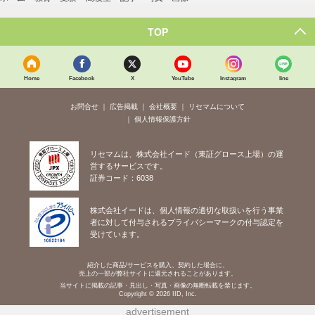
TOP
Home
Facebook
X
YouTube
Instagram
line
お問合せ
広告掲載
会社概要
リセマムについて
個人情報保護方針
リセマムは、株式会社イード（東証グロース上場）の運
営するサービスです。
証券コード：6038
株式会社イードは、個人情報の適切な取扱いを行う事業
者に対して付与されるプライバシーマークの付与認定を
受けています。
紹介した商品/サービスを購入、契約した場合に、
売上の一部が弊社サイトに還元されることがあります。
当サイトに掲載の記事・見出し・写真・画像の無断転載を禁じます。
Copyright © 2026 IID, Inc.
advertisement