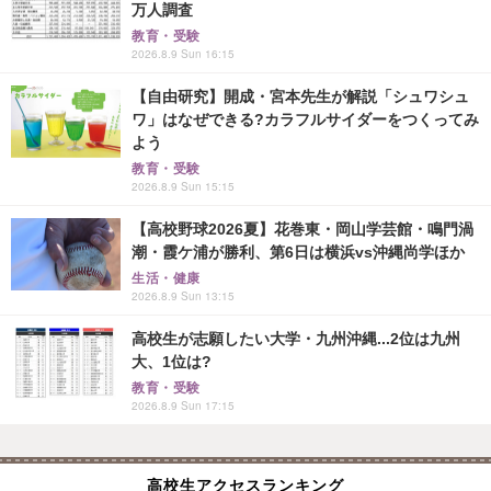
万人調査
教育・受験
2026.8.9 Sun 16:15
【自由研究】開成・宮本先生が解説「シュワシュ
ワ」はなぜできる?カラフルサイダーをつくってみ
よう
教育・受験
2026.8.9 Sun 15:15
【高校野球2026夏】花巻東・岡山学芸館・鳴門渦
潮・霞ケ浦が勝利、第6日は横浜vs沖縄尚学ほか
生活・健康
2026.8.9 Sun 13:15
高校生が志願したい大学・九州沖縄...2位は九州
大、1位は?
教育・受験
2026.8.9 Sun 17:15
高校生アクセスランキング