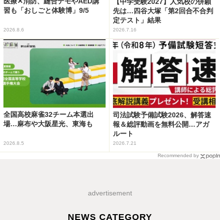
医療✕消防、縫合デモやAED講
【中学受験2027】人気校の併願
習も「おしごと体験博」9/5
先は…四谷大塚「第2回合不合判
定テスト」結果
2026.8.6
2026.7.16
全国高校麻雀32チーム本選出
司法試験予備試験2026、解答速
場…麻布や大阪星光、東海も
報＆総評動画を無料公開…アガ
ルート
2026.8.5
2026.7.21
Recommended by
advertisement
NEWS CATEGORY