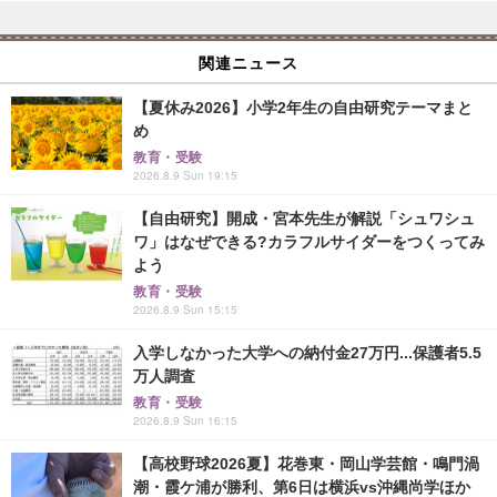
関連ニュース
【夏休み2026】小学2年生の自由研究テーマまと
め
教育・受験
2026.8.9 Sun 19:15
【自由研究】開成・宮本先生が解説「シュワシュ
ワ」はなぜできる?カラフルサイダーをつくってみ
よう
教育・受験
2026.8.9 Sun 15:15
入学しなかった大学への納付金27万円...保護者5.5
万人調査
教育・受験
2026.8.9 Sun 16:15
【高校野球2026夏】花巻東・岡山学芸館・鳴門渦
潮・霞ケ浦が勝利、第6日は横浜vs沖縄尚学ほか