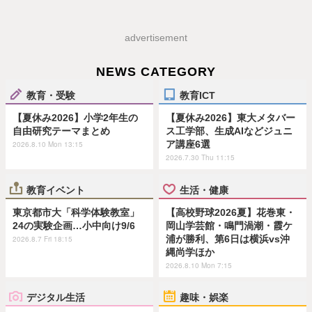
advertisement
NEWS CATEGORY
教育・受験
教育ICT
【夏休み2026】小学2年生の
【夏休み2026】東大メタバー
自由研究テーマまとめ
ス工学部、生成AIなどジュニ
ア講座6選
2026.8.10 Mon 13:15
2026.7.30 Thu 11:15
教育イベント
生活・健康
東京都市大「科学体験教室」
【高校野球2026夏】花巻東・
24の実験企画…小中向け9/6
岡山学芸館・鳴門渦潮・霞ケ
浦が勝利、第6日は横浜vs沖
2026.8.7 Fri 18:15
縄尚学ほか
2026.8.10 Mon 7:15
デジタル生活
趣味・娯楽