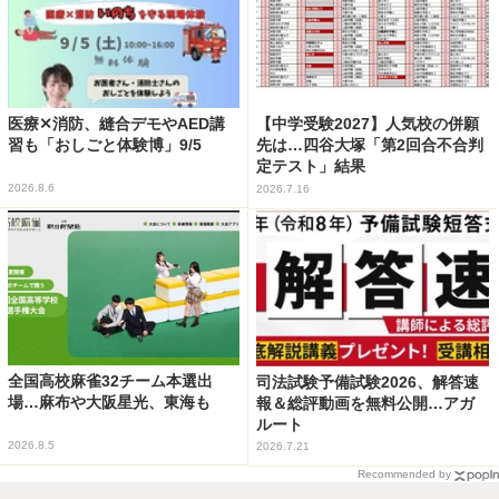
医療✕消防、縫合デモやAED講
【中学受験2027】人気校の併願
習も「おしごと体験博」9/5
先は…四谷大塚「第2回合不合判
定テスト」結果
2026.8.6
2026.7.16
全国高校麻雀32チーム本選出
司法試験予備試験2026、解答速
場…麻布や大阪星光、東海も
報＆総評動画を無料公開…アガ
ルート
2026.8.5
2026.7.21
Recommended by