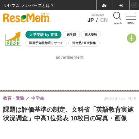
リセマム メンバーズ
Language
JP
/
CN
menu
search
大学受験 by 東進
医学部
東大受験
医専予備校徹底リサーチ
河合塾×東大特集
親子で考える大学選び
高校受験
中学受験
小学校受験
advertisement
共通テスト
夏休み
8月開催学校説明会・相談会
8月開催イベント・WS
全国公立高校 過去問
人気記事
自由研究教材（小学生向け）
自由研究教材（中学生向け）
ランキング
教育・受験
中学生
2016.4.5（火） 18:15
課題は評価基準の制定、文科省「英語教育実施
状況調査」中高1位発表 10枚目の写真・画像