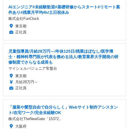
AIエンジニア#未経験歓迎#基礎研修からスタート#リモート案
件あり#残業月平均4h/土日祝休み
株式会社FunClock
東京都
正社員
児童指導員/月給28万円～/年休125日/残業ほぼなし/医学博
士・精神科専門医が代表を務める法人/教育業界大手開発の研
修制度でさらなる成長も
マイシェルパジュニア常盤台
東京都
月給28万円～
正社員
「服装や髪型自由で自分らしく」Webサイト制作アシスタン
ト/在宅ワーク/完全未経験OK
株式会社TheNewGate「15372」
大阪府