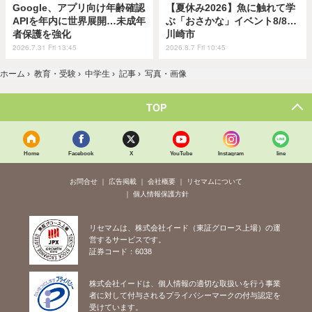
Google、アプリ向け年齢確認
【夏休み2026】魚に触れて学
APIを年内に世界展開…未成年
ぶ「おさかな」イベント8/8…
者保護を強化
川崎市
2026.7.31 Fri 13:45
2026.8.7 Fri 10:45
ホーム
›
教育・受験
›
中学生
›
記事
›
写真・画像
TOP
Home
Facebook
X
YouTube
Instagram
line
お問合せ
広告掲載
会社概要
リセマムについて
個人情報保護方針
リセマムは、株式会社イード（東証グロース上場）の運
営するサービスです。
証券コード：6038
株式会社イードは、個人情報の適切な取扱いを行う事業
者に対して付与されるプライバシーマークの付与認定を
受けています。