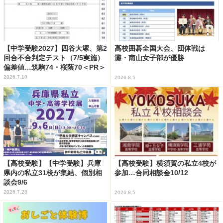
【中学受験2027】四谷大塚、第2
高校囲碁全国大会、団体戦は
回合不合判定テスト（7/5実施）
灘・南山女子部が優勝
偏差値…筑駒74・桜蔭70＜PR＞
2026.7.10
2026.8.5
【高校受験】【中学受験】兵庫
【高校受験】横須賀の私立4校が
県内の私立31校が集結、個別相
参加…合同相談会10/12
談会9/6
2026.7.28
2026.8.5