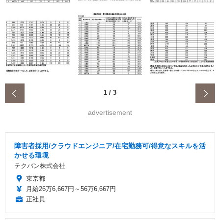
‹
1
/
3
advertisement
障害者採用/クラウドエンジニア/在宅勤務可/得意なスキルを活
かせる環境
テクバン株式会社
東京都
月給26万6,667円～56万6,667円
正社員