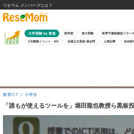
リセマム メンバーズ
大学受験 by 東進
医学部
東大受験
医専予備校徹底リサー
8月開催イベント・WS
全国公立高校 過去問
人気記事
自由研
教育ICT
小学生
「誰もが使えるツールを」堀田龍也教授ら黒板投影