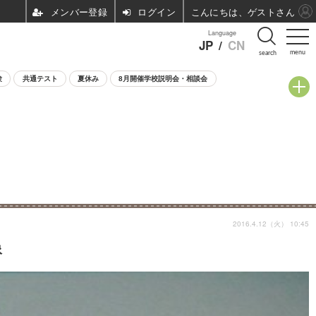
ログイン
こんにちは、ゲストさん
Language
JP
/
CN
menu
search
験
共通テスト
夏休み
8月開催学校説明会・相談会
2016.4.12（火） 10:45
像