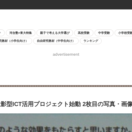
チ
河合塾×東大特集
親子で考える大学選び
高校受験
中学受験
小学校受
究教材（小学生向け）
自由研究教材（中学生向け）
ランキング
advertisement
型ICT活用プロジェクト始動 2枚目の写真・画