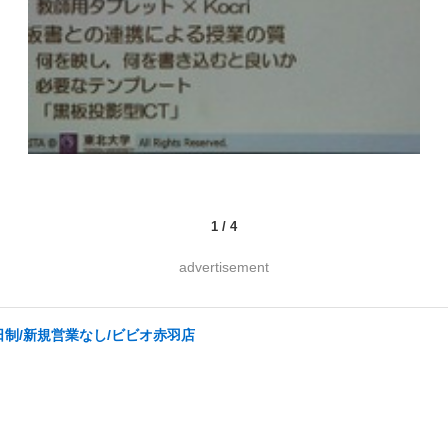
1
/
4
advertisement
日制/新規営業なし/ビビオ赤羽店