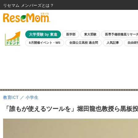
リセマム メンバーズ
大学受験 by 東進
医学部
東大受験
医専予備校徹底リサー
8月開催イベント・WS
全国公立高校 過去問
人気記事
自由研
教育ICT
小学生
「誰もが使えるツールを」堀田龍也教授ら黒板投影