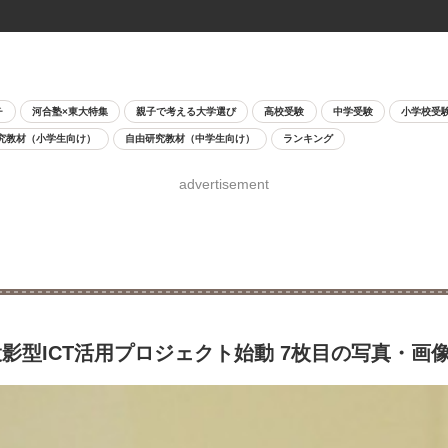
チ
河合塾×東大特集
親子で考える大学選び
高校受験
中学受験
小学校受
究教材（小学生向け）
自由研究教材（中学生向け）
ランキング
advertisement
型ICT活用プロジェクト始動 7枚目の写真・画