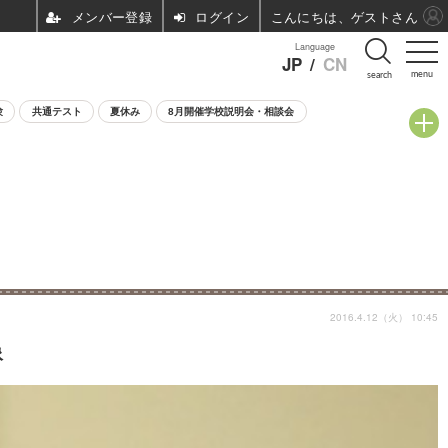
ログイン
こんにちは、ゲストさん
Language
JP
/
CN
menu
search
験
共通テスト
夏休み
8月開催学校説明会・相談会
2016.4.12（火） 10:45
像