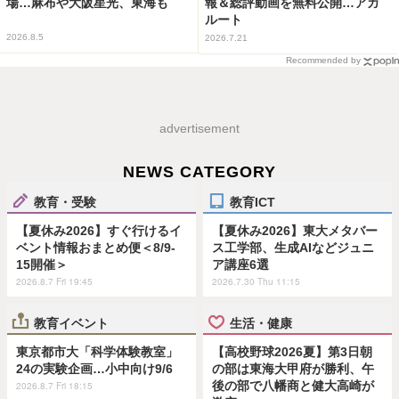
場…麻布や大阪星光、東海も
報＆総評動画を無料公開…アガ
ルート
2026.8.5
2026.7.21
Recommended by
advertisement
NEWS CATEGORY
教育・受験
教育ICT
【夏休み2026】すぐ行けるイ
【夏休み2026】東大メタバー
ベント情報おまとめ便＜8/9-
ス工学部、生成AIなどジュニ
15開催＞
ア講座6選
2026.8.7 Fri 19:45
2026.7.30 Thu 11:15
教育イベント
生活・健康
東京都市大「科学体験教室」
【高校野球2026夏】第3日朝
24の実験企画…小中向け9/6
の部は東海大甲府が勝利、午
後の部で八幡商と健大高崎が
2026.8.7 Fri 18:15