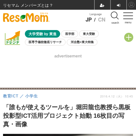
リセマム メンバーズ
Language
JP
/
CN
menu
search
大学受験 by 東進
医学部
東大受験
医専予備校徹底リサーチ
河合塾×東大特集
親子で考える大学選び
高校受験
中学受験
小学校受験
advertisement
共通テスト
夏休み
8月開催学校説明会・相談会
8月開催イベント・WS
全国公立高校 過去問
人気記事
自由研究教材（小学生向け）
自由研究教材（中学生向け）
ランキング
教育ICT
小学生
2016.4.12（火） 10:45
「誰もが使えるツールを」堀田龍也教授ら黒板
投影型ICT活用プロジェクト始動 16枚目の写
真・画像