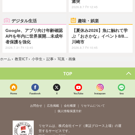
激突
2026.8.7 Fri 12:45
デジタル生活
趣味・娯楽
Google、アプリ向け年齢確認
【夏休み2026】魚に触れて学
APIを年内に世界展開…未成年
ぶ「おさかな」イベント8/8…
者保護を強化
川崎市
2026.7.31 Fri 13:45
2026.8.7 Fri 10:45
ホーム
›
教育ICT
›
小学生
›
記事
›
写真・画像
TOP
Home
Facebook
X
YouTube
Instagram
line
お問合せ
広告掲載
会社概要
リセマムについて
個人情報保護方針
リセマムは、株式会社イード（東証グロース上場）の運
営するサービスです。