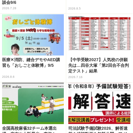
談会9/6
2026.7.28
2026.8.5
医療✕消防、縫合デモやAED講
【中学受験2027】人気校の併願
習も「おしごと体験博」9/5
先は…四谷大塚「第2回合不合判
定テスト」結果
2026.8.6
2026.7.16
全国高校麻雀32チーム本選出
司法試験予備試験2026、解答速