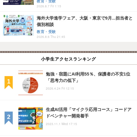
教育・受験
2026.8.7 Fri 1:15
海外大学進学フェア、大阪・東京で9月...担当者と
個別相談
教育・受験
2026.8.6 Thu 21:45
小学生アクセスランキング
勉強・宿題にAI利用55％、保護者の不安1位
「思考力の低下」
2026.4.24 Fri 12:15
生成AI活用「マイクラ応用コース」コードア
ドベンチャー開発着手
2023.11.1 Wed 17:15