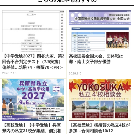
【中学受験2027】四谷大塚、第2
高校囲碁全国大会、団体戦は
回合不合判定テスト（7/5実施）
灘・南山女子部が優勝
偏差値…筑駒74・桜蔭70＜PR＞
2026.7.10
2026.8.5
【高校受験】【中学受験】兵庫
【高校受験】横須賀の私立4校が
県内の私立31校が集結、個別相
参加…合同相談会10/12