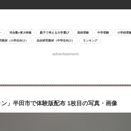
チ
河合塾×東大特集
親子で考える大学選び
高校受験
中学受験
小学校受
究教材（小学生向け）
自由研究教材（中学生向け）
ランキング
advertisement
ラン」半田市で体験版配布 1枚目の写真・画像