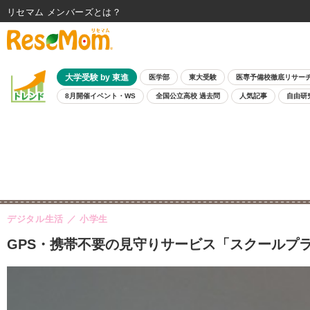
リセマム メンバーズ
大学受験 by 東進
医学部
東大受験
医専予備校徹底リサー
8月開催イベント・WS
全国公立高校 過去問
人気記事
自由研
デジタル生活
小学生
GPS・携帯不要の見守りサービス「スクールプ