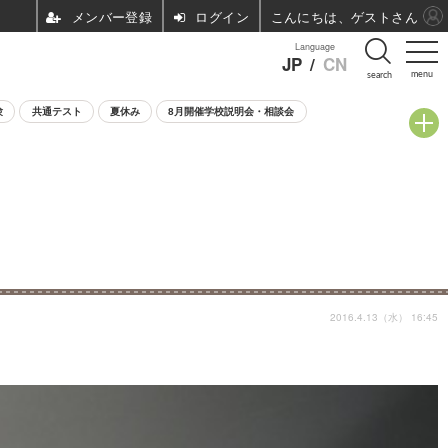
ログイン
こんにちは、ゲストさん
Language
JP
/
CN
menu
search
験
共通テスト
夏休み
8月開催学校説明会・相談会
2016.4.13（水） 16:45