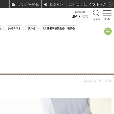
ログイン
こんにちは、ゲストさん
Language
JP
/
CN
menu
search
験
共通テスト
夏休み
8月開催学校説明会・相談会
2016.4.13（水） 17:45