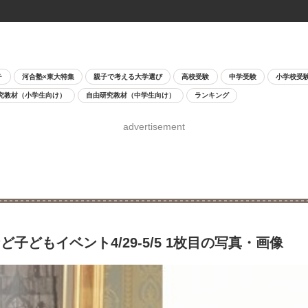
チ
河合塾×東大特集
親子で考える大学選び
高校受験
中学受験
小学校受
究教材（小学生向け）
自由研究教材（中学生向け）
ランキング
advertisement
子どもイベント4/29-5/5 1枚目の写真・画像