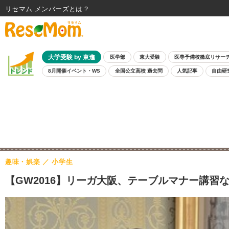
リセマム メンバーズ
大学受験 by 東進
医学部
東大受験
医専予備校徹底リサー
8月開催イベント・WS
全国公立高校 過去問
人気記事
自由研
趣味・娯楽
小学生
【GW2016】リーガ大阪、テーブルマナー講習など