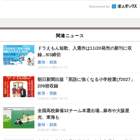
Sponsored by
関連ニュース
ドラえもん短歌、入選作は11/20発売の新刊に収
録...9/3締切
趣味・娯楽
2026.8.5 Wed 21:15
朝日新聞出版「英語に強くなる小学校選び2027」
209校収録
教育・受験
2026.8.5 Wed 19:15
全国高校麻雀32チーム本選出場...麻布や大阪星
光、東海も
趣味・娯楽
2026.8.5 Wed 1:45