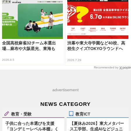
全国高校麻雀32チーム本選出
渋幕や東大寺学園など40校、高
場…麻布や大阪星光、東海も
校生クイズTOKYOラウンドへ
2026.8.5
2026.7.29
Recommended by
advertisement
NEWS CATEGORY
教育・受験
教育ICT
子供に合った本選びを支援
【夏休み2026】東大メタバー
「ヨンデミーレベル本棚」く
ス工学部、生成AIなどジュニ