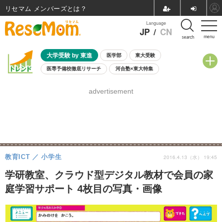
リセマム メンバーズ
Language
JP
/
CN
menu
search
大学受験 by 東進
医学部
東大受験
医専予備校徹底リサーチ
河合塾×東大特集
親子で考える大学選び
高校受験
中学受験
小学校受験
advertisement
共通テスト
夏休み
8月開催学校説明会・相談会
8月開催イベント・WS
全国公立高校 過去問
人気記事
自由研究教材（小学生向け）
自由研究教材（中学生向け）
ランキング
教育ICT
小学生
2016.4.13（水） 19:45
学研教室、クラウド型デジタル教材で会員の家
庭学習サポート 4枚目の写真・画像