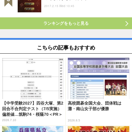
2017.2.15 Wed 10:45
ランキングをもっと見る
こちらの記事もおすすめ
【中学受験2027】四谷大塚、第2
高校囲碁全国大会、団体戦は
回合不合判定テスト（7/5実施）
灘・南山女子部が優勝
偏差値…筑駒74・桜蔭70＜PR＞
2026.7.10
2026.8.5