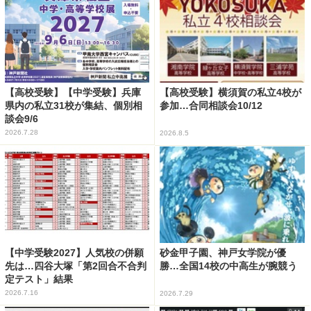
【高校受験】【中学受験】兵庫
【高校受験】横須賀の私立4校が
県内の私立31校が集結、個別相
参加…合同相談会10/12
談会9/6
2026.7.28
2026.8.5
【中学受験2027】人気校の併願
砂金甲子園、神戸女学院が優
先は…四谷大塚「第2回合不合判
勝…全国14校の中高生が腕競う
定テスト」結果
2026.7.16
2026.7.29