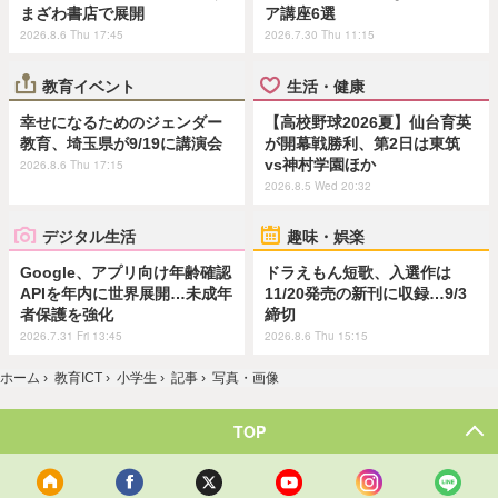
まざわ書店で展開
ア講座6選
2026.8.6 Thu 17:45
2026.7.30 Thu 11:15
教育イベント
生活・健康
幸せになるためのジェンダー
【高校野球2026夏】仙台育英
教育、埼玉県が9/19に講演会
が開幕戦勝利、第2日は東筑
vs神村学園ほか
2026.8.6 Thu 17:15
2026.8.5 Wed 20:32
デジタル生活
趣味・娯楽
Google、アプリ向け年齢確認
ドラえもん短歌、入選作は
APIを年内に世界展開…未成年
11/20発売の新刊に収録…9/3
者保護を強化
締切
2026.7.31 Fri 13:45
2026.8.6 Thu 15:15
ホーム
›
教育ICT
›
小学生
›
記事
›
写真・画像
TOP