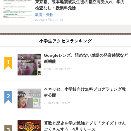
東京都、熊本地震被災生徒の都立高受入れ...学力
検査なし・授業料免除
教育・受験
2026.8.5 Wed 17:45
小学生アクセスランキング
Googleレンズ、読めない単語の発音確認など
新機能
2020.5.12 Tue 11:15
ベネッセ、小学校向け無料プログラミング教
材公開
2018.11.30 Fri 15:15
算数と歴史を学ぶ勉強アプリ「クイズ！せん
ごくさんすう」4月リリース