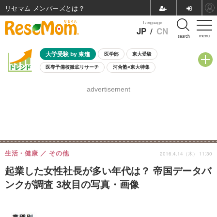
リセマム メンバーズ
Language
JP
/
CN
menu
search
大学受験 by 東進
医学部
東大受験
医専予備校徹底リサーチ
河合塾×東大特集
親子で考える大学選び
高校受験
中学受験
小学校受験
advertisement
共通テスト
夏休み
8月開催学校説明会・相談会
8月開催イベント・WS
全国公立高校 過去問
人気記事
自由研究教材（小学生向け）
自由研究教材（中学生向け）
ランキング
生活・健康
その他
2016.4.14（木） 11:30
起業した女性社長が多い年代は？ 帝国データバ
ンクが調査 3枚目の写真・画像