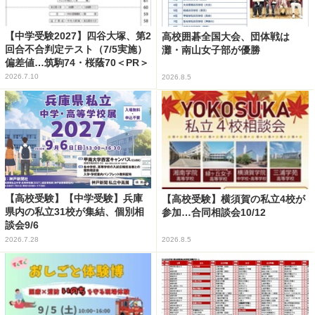
【中学受験2027】四谷大塚、第2
高校囲碁全国大会、団体戦は
回合不合判定テスト（7/5実施）
灘・南山女子部が優勝
偏差値…筑駒74・桜蔭70＜PR＞
2026.7.10
2026.8.5
【高校受験】【中学受験】兵庫
【高校受験】横須賀の私立4校が
県内の私立31校が集結、個別相
参加…合同相談会10/12
談会9/6
2026.7.28
2026.8.5