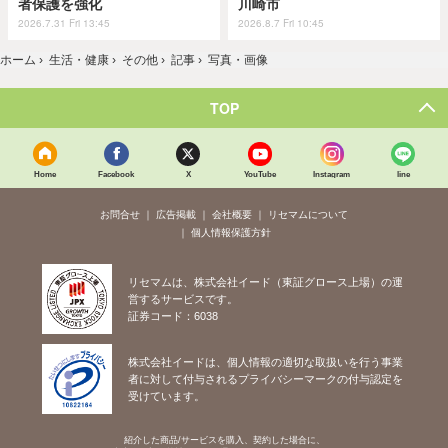
者保護を強化
川崎市
2026.7.31 Fri 13:45
2026.8.7 Fri 10:45
ホーム
›
生活・健康
›
その他
›
記事
›
写真・画像
TOP
Home
Facebook
X
YouTube
Instagram
line
お問合せ
広告掲載
会社概要
リセマムについて
個人情報保護方針
リセマムは、株式会社イード（東証グロース上場）の運
営するサービスです。
証券コード：6038
株式会社イードは、個人情報の適切な取扱いを行う事業
者に対して付与されるプライバシーマークの付与認定を
受けています。
紹介した商品/サービスを購入、契約した場合に、