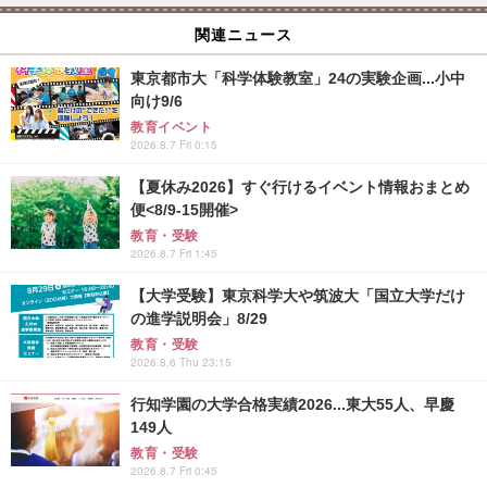
関連ニュース
東京都市大「科学体験教室」24の実験企画...小中
向け9/6
教育イベント
2026.8.7 Fri 0:15
【夏休み2026】すぐ行けるイベント情報おまとめ
便<8/9-15開催>
教育・受験
2026.8.7 Fri 1:45
【大学受験】東京科学大や筑波大「国立大学だけ
の進学説明会」8/29
教育・受験
2026.8.6 Thu 23:15
行知学園の大学合格実績2026...東大55人、早慶
149人
教育・受験
2026.8.7 Fri 0:45