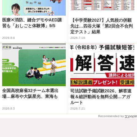
医療✕消防、縫合デモやAED講
【中学受験2027】人気校の併願
習も「おしごと体験博」9/5
先は…四谷大塚「第2回合不合判
定テスト」結果
2026.8.6
2026.7.16
全国高校麻雀32チーム本選出
司法試験予備試験2026、解答速
場…麻布や大阪星光、東海も
報＆総評動画を無料公開…アガ
ルート
2026.8.5
2026.7.21
Recommended by