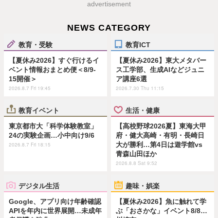
advertisement
NEWS CATEGORY
教育・受験
教育ICT
【夏休み2026】すぐ行けるイ
【夏休み2026】東大メタバー
ベント情報おまとめ便＜8/9-
ス工学部、生成AIなどジュニ
15開催＞
ア講座6選
2026.8.7 Fri 19:45
2026.7.30 Thu 11:15
教育イベント
生活・健康
東京都市大「科学体験教室」
【高校野球2026夏】東海大甲
24の実験企画…小中向け9/6
府・健大高崎・有明・長崎日
大が勝利…第4日は遊学館vs
2026.8.7 Fri 18:15
青森山田ほか
2026.8.8 Sat 9:52
デジタル生活
趣味・娯楽
Google、アプリ向け年齢確認
【夏休み2026】魚に触れて学
APIを年内に世界展開…未成年
ぶ「おさかな」イベント8/8…