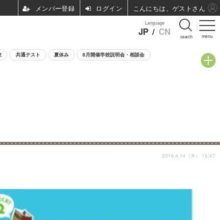
ログイン
こんにちは、ゲストさん
Language
JP
/
CN
menu
search
験
共通テスト
夏休み
8月開催学校説明会・相談会
2016.4.14（木） 16:47