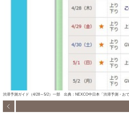
渋滞予測ガイド（4/28～5/2）一部 出典：NEXCO中日本「渋滞予測・おで