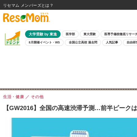
リセマム メンバーズ
大学受験 by 東進
医学部
東大受験
医専予備校徹底リサー
8月開催イベント・WS
全国公立高校 過去問
人気記事
自由研
生活・健康
その他
【GW2016】全国の高速渋滞予測…前半ピークは