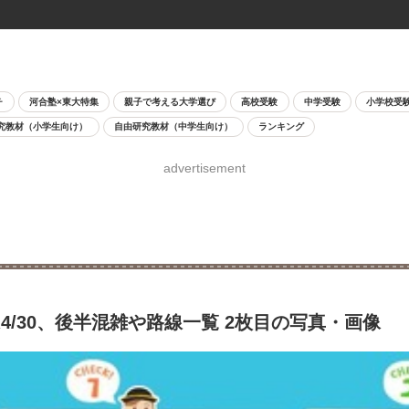
チ
河合塾×東大特集
親子で考える大学選び
高校受験
中学受験
小学校受
究教材（小学生向け）
自由研究教材（中学生向け）
ランキング
advertisement
4/30、後半混雑や路線一覧 2枚目の写真・画像