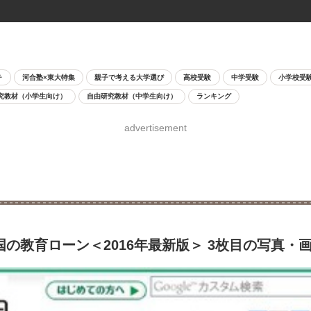
チ
河合塾×東大特集
親子で考える大学選び
高校受験
中学受験
小学校受
究教材（小学生向け）
自由研究教材（中学生向け）
ランキング
advertisement
の教育ローン＜2016年最新版＞ 3枚目の写真・