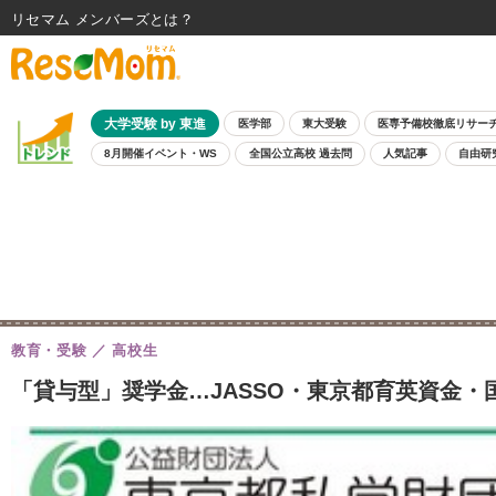
リセマム メンバーズ
大学受験 by 東進
医学部
東大受験
医専予備校徹底リサー
8月開催イベント・WS
全国公立高校 過去問
人気記事
自由研
教育・受験
高校生
「貸与型」奨学金…JASSO・東京都育英資金・国