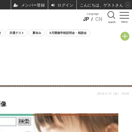
ログイン
こんにちは、ゲストさん
Language
JP
/
CN
menu
search
験
共通テスト
夏休み
8月開催学校説明会・相談会
2016.4.15（金） 16:45
画像