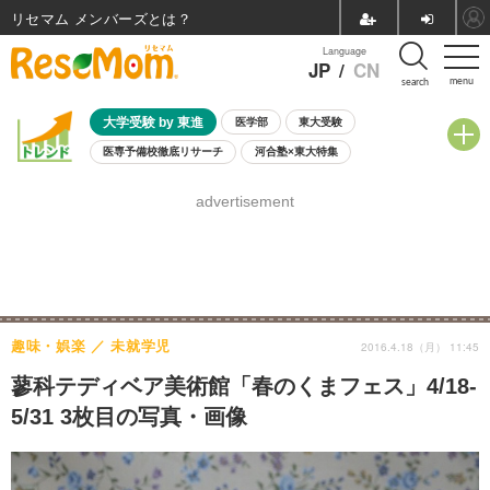
リセマム メンバーズ
Language
JP
/
CN
menu
search
大学受験 by 東進
医学部
東大受験
医専予備校徹底リサーチ
河合塾×東大特集
親子で考える大学選び
高校受験
中学受験
小学校受験
advertisement
共通テスト
夏休み
8月開催学校説明会・相談会
8月開催イベント・WS
全国公立高校 過去問
人気記事
自由研究教材（小学生向け）
自由研究教材（中学生向け）
ランキング
趣味・娯楽
未就学児
2016.4.18（月） 11:45
蓼科テディベア美術館「春のくまフェス」4/18-
5/31 3枚目の写真・画像