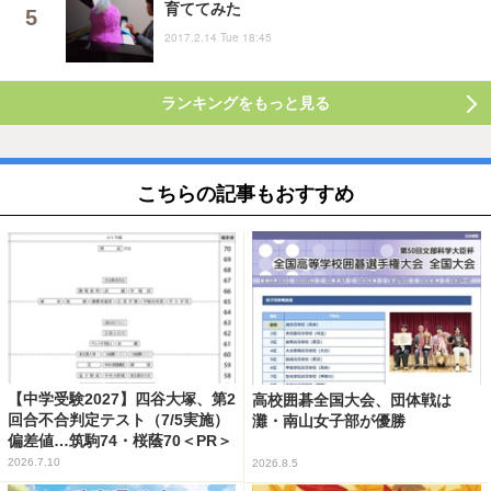
育ててみた
2017.2.14 Tue 18:45
ランキングをもっと見る
こちらの記事もおすすめ
【中学受験2027】四谷大塚、第2
高校囲碁全国大会、団体戦は
回合不合判定テスト（7/5実施）
灘・南山女子部が優勝
偏差値…筑駒74・桜蔭70＜PR＞
2026.7.10
2026.8.5