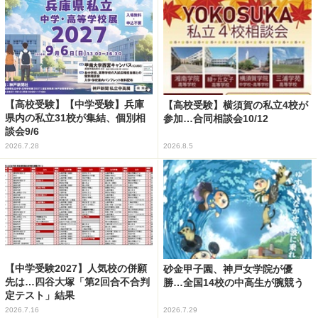
【高校受験】【中学受験】兵庫
【高校受験】横須賀の私立4校が
県内の私立31校が集結、個別相
参加…合同相談会10/12
談会9/6
2026.7.28
2026.8.5
【中学受験2027】人気校の併願
砂金甲子園、神戸女学院が優
先は…四谷大塚「第2回合不合判
勝…全国14校の中高生が腕競う
定テスト」結果
2026.7.16
2026.7.29