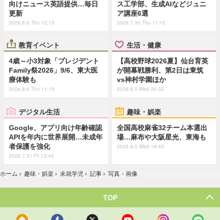
向けニュース英語提供…毎日
ス工学部、生成AIなどジュニ
更新
ア講座6選
2026.8.6 Thu 12:15
2026.7.30 Thu 11:15
教育イベント
生活・健康
4歳～小3対象「プレジデント
【高校野球2026夏】仙台育英
Family祭2026」9/6、東大医
が開幕戦勝利、第2日は東筑
療体験も
vs神村学園ほか
2026.8.6 Thu 11:15
2026.8.5 Wed 20:32
デジタル生活
趣味・娯楽
Google、アプリ向け年齢確認
全国高校麻雀32チーム本選出
APIを年内に世界展開…未成年
場…麻布や大阪星光、東海も
者保護を強化
2026.8.5 Wed 19:45
2026.7.31 Fri 13:45
ホーム
›
趣味・娯楽
›
未就学児
›
記事
›
写真・画像
TOP