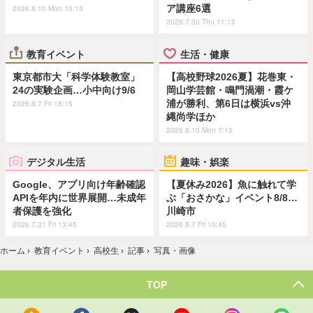
ア講座6選
2026.8.10 Mon 10:15
2026.7.30 Thu 11:15
教育イベント
生活・健康
東京都市大「科学体験教室」
【高校野球2026夏】花巻東・
24の実験企画…小中向け9/6
岡山学芸館・鳴門渦潮・霞ケ
浦が勝利、第6日は横浜vs沖
2026.8.7 Fri 18:15
縄尚学ほか
2026.8.10 Mon 7:15
デジタル生活
趣味・娯楽
Google、アプリ向け年齢確認
【夏休み2026】魚に触れて学
APIを年内に世界展開…未成年
ぶ「おさかな」イベント8/8…
者保護を強化
川崎市
2026.7.31 Fri 13:45
2026.8.7 Fri 10:45
ホーム
›
教育イベント
›
高校生
›
記事
›
写真・画像
TOP