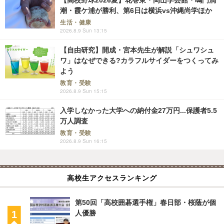
【高校野球2026夏】花巻東・岡山学芸館・鳴門渦
潮・霞ケ浦が勝利、第6日は横浜vs沖縄尚学ほか
生活・健康
2026.8.9 Sun 13:15
【自由研究】開成・宮本先生が解説「シュワシュ
ワ」はなぜできる?カラフルサイダーをつくってみ
よう
教育・受験
2026.8.9 Sun 15:15
入学しなかった大学への納付金27万円...保護者5.5
万人調査
教育・受験
2026.8.9 Sun 16:15
高校生アクセスランキング
第50回「高校囲碁選手権」春日部・桜蔭が個
人優勝