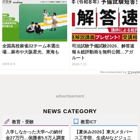
全国高校麻雀32チーム本選出
司法試験予備試験2026、解答速
場…麻布や大阪星光、東海も
報＆総評動画を無料公開…アガ
ルート
2026.8.5
2026.7.21
Recommended by
advertisement
NEWS CATEGORY
教育・受験
教育ICT
入学しなかった大学への納付
【夏休み2026】東大メタバー
金27万円…保護者5.5万人調査
ス工学部、生成AIなどジュニ