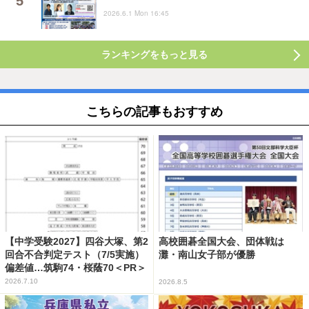
2026.6.1 Mon 16:45
ランキングをもっと見る
こちらの記事もおすすめ
【中学受験2027】四谷大塚、第2
高校囲碁全国大会、団体戦は
回合不合判定テスト（7/5実施）
灘・南山女子部が優勝
偏差値…筑駒74・桜蔭70＜PR＞
2026.7.10
2026.8.5