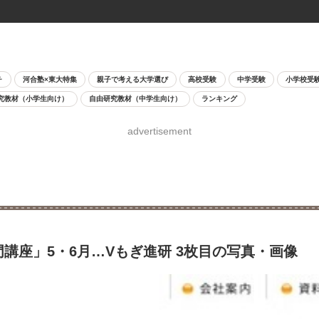
チ
河合塾×東大特集
親子で考える大学選び
高校受験
中学受験
小学校受
究教材（小学生向け）
自由研究教材（中学生向け）
ランキング
advertisement
講座」5・6月…Vもぎ進研 3枚目の写真・画像