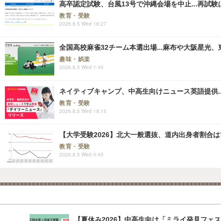
高卒認定試験、台風13号で沖縄会場を中止...再試験は8
教育・受験
2026.8.5 Wed 16:27
全国高校麻雀32チーム本選出場...麻布や大阪星光、
趣味・娯楽
2026.8.5 Wed 1:45
ネイティブキャンプ、中高生向けニュース英語提供..
教育・受験
2026.8.5 Wed 18:15
【大学受験2026】北大一般選抜、道内出身者割合は前期
教育・受験
2026.8.5 Wed 0:45
【夏休み2026】中高生向け「ミライ発見フェス」