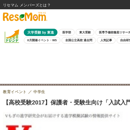
リセマム メンバーズ
大学受験 by 東進
医学部
東大受験
医専予備校徹底リサー
8月開催イベント・WS
全国公立高校 過去問
人気記事
自由研
教育イベント
中学生
【高校受験2017】保護者・受験生向け「入試入門