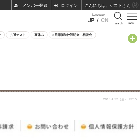
ログイン
こんにちは、ゲストさん
Language
JP
/
CN
menu
search
験
共通テスト
夏休み
8月開催学校説明会・相談会
2016.4.22（金） 13:15