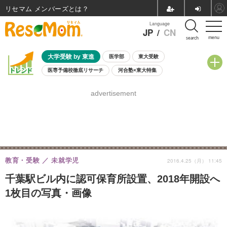
リセマム メンバーズ
Language
JP
/
CN
menu
search
大学受験 by 東進
医学部
東大受験
医専予備校徹底リサーチ
河合塾×東大特集
親子で考える大学選び
高校受験
中学受験
小学校受験
advertisement
共通テスト
夏休み
8月開催学校説明会・相談会
8月開催イベント・WS
全国公立高校 過去問
人気記事
自由研究教材（小学生向け）
自由研究教材（中学生向け）
ランキング
教育・受験
未就学児
2016.4.25（月） 11:45
千葉駅ビル内に認可保育所設置、2018年開設へ
1枚目の写真・画像