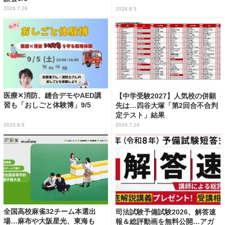
2026.7.28
2026.8.5
医療✕消防、縫合デモやAED講
【中学受験2027】人気校の併願
習も「おしごと体験博」9/5
先は…四谷大塚「第2回合不合判
定テスト」結果
2026.8.6
2026.7.16
全国高校麻雀32チーム本選出
司法試験予備試験2026、解答速
場…麻布や大阪星光、東海も
報＆総評動画を無料公開…アガ