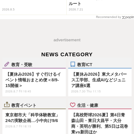
ルート
2026.8.5
2026.7.21
Recommended by
advertisement
NEWS CATEGORY
教育・受験
教育ICT
【夏休み2026】すぐ行けるイ
【夏休み2026】東大メタバー
ベント情報おまとめ便＜8/9-
ス工学部、生成AIなどジュニ
15開催＞
ア講座6選
2026.8.7 Fri 19:45
2026.7.30 Thu 11:15
教育イベント
生活・健康
東京都市大「科学体験教室」
【高校野球2026夏】第4日青
24の実験企画…小中向け9/6
森山田・東日大昌平・大分
商・英明が勝利、第5日は花巻
2026.8.7 Fri 18:15
東vs新田ほか