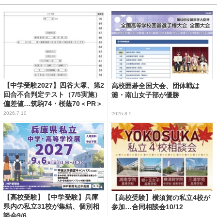
【中学受験2027】四谷大塚、第2
高校囲碁全国大会、団体戦は
回合不合判定テスト（7/5実施）
灘・南山女子部が優勝
偏差値…筑駒74・桜蔭70＜PR＞
2026.7.10
2026.8.5
【高校受験】【中学受験】兵庫
【高校受験】横須賀の私立4校が
県内の私立31校が集結、個別相
参加…合同相談会10/12
談会9/6