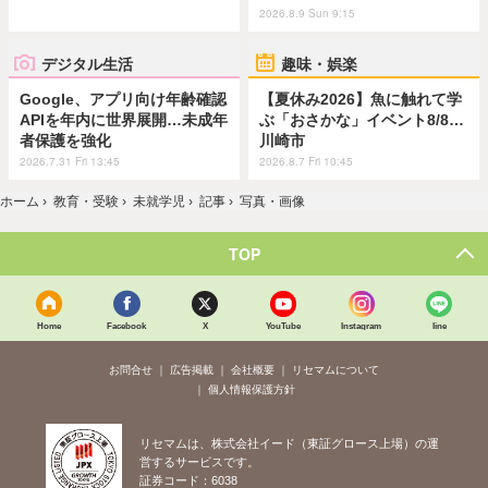
2026.8.9 Sun 9:15
デジタル生活
趣味・娯楽
Google、アプリ向け年齢確認
【夏休み2026】魚に触れて学
APIを年内に世界展開…未成年
ぶ「おさかな」イベント8/8…
者保護を強化
川崎市
2026.7.31 Fri 13:45
2026.8.7 Fri 10:45
ホーム
›
教育・受験
›
未就学児
›
記事
›
写真・画像
TOP
Home
Facebook
X
YouTube
Instagram
line
お問合せ
広告掲載
会社概要
リセマムについて
個人情報保護方針
リセマムは、株式会社イード（東証グロース上場）の運
営するサービスです。
証券コード：6038