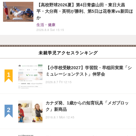
【高校野球2026夏】第4日青森山田・東日大昌
平・大分商・英明が勝利、第5日は花巻東vs新田ほ
か
生活・健康
2026.8.8 Sat 15:15
未就学児アクセスランキング
【小学校受験2027】学習院・早稲田実業「シ
ミュレーションテスト」伸芽会
2026.8.7 Fri 12:15
カナダ発、1歳からの知育玩具「メガブロッ
ク」新商品
2016.8.1 Mon 12:45