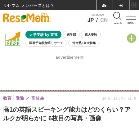
リセマム メンバーズ
Language
JP
/
CN
menu
search
大学受験 by 東進
医学部
東大受験
医専予備校徹底リサーチ
河合塾×東大特集
親子で考える大学選び
高校受験
中学受験
小学校受験
advertisement
共通テスト
夏休み
8月開催学校説明会・相談会
8月開催イベント・WS
全国公立高校 過去問
人気記事
自由研究教材（小学生向け）
自由研究教材（中学生向け）
ランキング
教育・受験
高校生
2016.4.25（月） 12:15
高1の英語スピーキング能力はどのくらい？ア
ルクが明らかに 6枚目の写真・画像