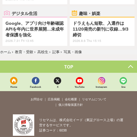
デジタル生活
趣味・娯楽
Google、アプリ向け年齢確認
ドラえもん短歌、入選作は
APIを年内に世界展開…未成年
11/20発売の新刊に収録…9/3
者保護を強化
締切
2026.7.31 Fri 13:45
2026.8.6 Thu 15:15
ホーム
›
教育・受験
›
高校生
›
記事
›
写真・画像
TOP
Home
Facebook
X
YouTube
Instagram
line
お問合せ
広告掲載
会社概要
リセマムについて
個人情報保護方針
リセマムは、株式会社イード（東証グロース上場）の運
営するサービスです。
証券コード：6038