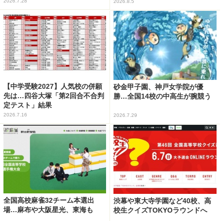
2026.7.28
2026.8.5
【中学受験2027】人気校の併願
砂金甲子園、神戸女学院が優
先は…四谷大塚「第2回合不合判
勝…全国14校の中高生が腕競う
定テスト」結果
2026.7.16
2026.7.29
全国高校麻雀32チーム本選出
渋幕や東大寺学園など40校、高
場…麻布や大阪星光、東海も
校生クイズTOKYOラウンドへ