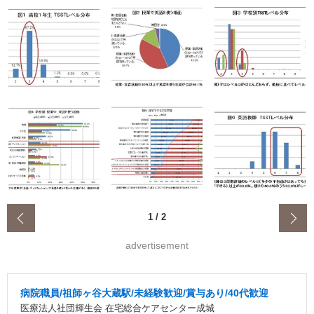
‹
1
/
2
advertisement
病院職員/祖師ヶ谷大蔵駅/未経験歓迎/賞与あり/40代歓迎
医療法人社団輝生会 在宅総合ケアセンター成城