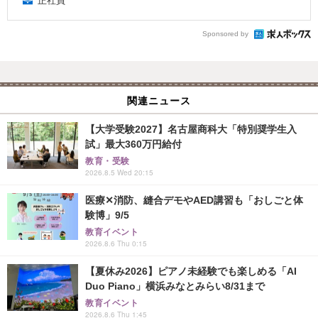
正社員
Sponsored by
関連ニュース
【大学受験2027】名古屋商科大「特別奨学生入
試」最大360万円給付
教育・受験
2026.8.5 Wed 20:15
医療✕消防、縫合デモやAED講習も「おしごと体
験博」9/5
教育イベント
2026.8.6 Thu 0:15
【夏休み2026】ピアノ未経験でも楽しめる「AI
Duo Piano」横浜みなとみらい8/31まで
教育イベント
2026.8.6 Thu 1:45