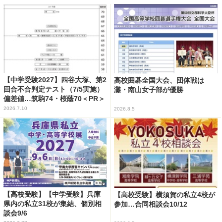
【中学受験2027】四谷大塚、第2
高校囲碁全国大会、団体戦は
回合不合判定テスト（7/5実施）
灘・南山女子部が優勝
偏差値…筑駒74・桜蔭70＜PR＞
2026.7.10
2026.8.5
【高校受験】【中学受験】兵庫
【高校受験】横須賀の私立4校が
県内の私立31校が集結、個別相
参加…合同相談会10/12
談会9/6