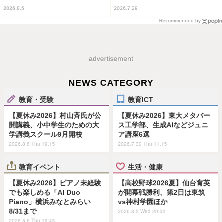
2026.8.5
2026.7.29
Recommended by
advertisement
NEWS CATEGORY
教育・受験
教育ICT
【夏休み2026】村山斉氏が公
【夏休み2026】東大メタバー
開講義、小中学生のための大
ス工学部、生成AIなどジュニ
学講義スクール9月開校
ア講座6選
2026.8.6 Thu 19:15
2026.7.30 Thu 11:15
教育イベント
生活・健康
【夏休み2026】ピアノ未経験
【高校野球2026夏】仙台育英
でも楽しめる「AI Duo
が開幕戦勝利、第2日は東筑
Piano」横浜みなとみらい
vs神村学園ほか
8/31まで
2026.8.5 Wed 20:32
2026.8.6 Thu 19:45