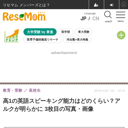
リセマム メンバーズ
Language
JP
/
CN
menu
search
大学受験 by 東進
医学部
東大受験
医専予備校徹底リサーチ
河合塾×東大特集
親子で考える大学選び
高校受験
中学受験
小学校受験
advertisement
共通テスト
夏休み
8月開催学校説明会・相談会
8月開催イベント・WS
全国公立高校 過去問
人気記事
自由研究教材（小学生向け）
自由研究教材（中学生向け）
ランキング
教育・受験
高校生
2016.4.25（月） 12:15
高1の英語スピーキング能力はどのくらい？ア
ルクが明らかに 3枚目の写真・画像