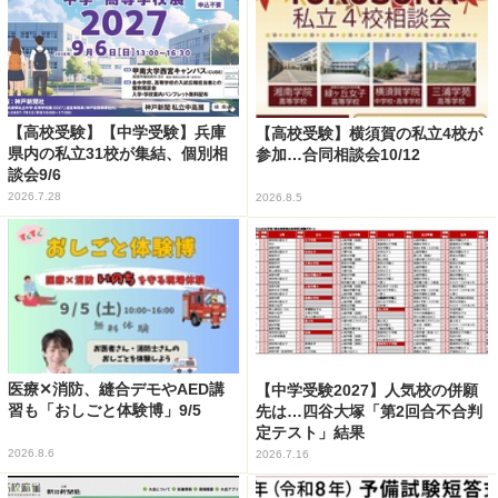
【高校受験】【中学受験】兵庫
【高校受験】横須賀の私立4校が
県内の私立31校が集結、個別相
参加…合同相談会10/12
談会9/6
2026.7.28
2026.8.5
医療✕消防、縫合デモやAED講
【中学受験2027】人気校の併願
習も「おしごと体験博」9/5
先は…四谷大塚「第2回合不合判
定テスト」結果
2026.8.6
2026.7.16