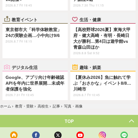
2026.8.7 Fri 19:45
2026.7.30 Thu 11:15
教育イベント
生活・健康
東京都市大「科学体験教室」
【高校野球2026夏】東海大甲
24の実験企画…小中向け9/6
府・健大高崎・有明・長崎日
大が勝利…第4日は遊学館vs
2026.8.7 Fri 18:15
青森山田ほか
2026.8.8 Sat 9:52
デジタル生活
趣味・娯楽
Google、アプリ向け年齢確認
【夏休み2026】魚に触れて学
APIを年内に世界展開…未成年
ぶ「おさかな」イベント8/8…
者保護を強化
川崎市
2026.7.31 Fri 13:45
2026.8.7 Fri 10:45
ホーム
›
教育・受験
›
高校生
›
記事
›
写真・画像
TOP