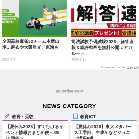
全国高校麻雀32チーム本選出
司法試験予備試験2026、解答速
場…麻布や大阪星光、東海も
報＆総評動画を無料公開…アガ
ルート
2026.8.5
2026.7.21
Recommended by
advertisement
NEWS CATEGORY
教育・受験
教育ICT
【夏休み2026】すぐ行けるイ
【夏休み2026】東大メタバー
ベント情報おまとめ便＜8/9-
ス工学部、生成AIなどジュニ
15開催＞
ア講座6選