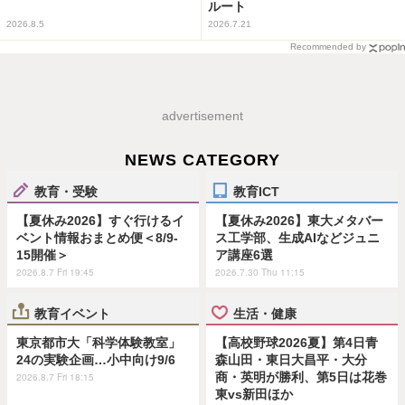
ルート
2026.8.5
2026.7.21
Recommended by
advertisement
NEWS CATEGORY
教育・受験
教育ICT
【夏休み2026】すぐ行けるイ
【夏休み2026】東大メタバー
ベント情報おまとめ便＜8/9-
ス工学部、生成AIなどジュニ
15開催＞
ア講座6選
2026.8.7 Fri 19:45
2026.7.30 Thu 11:15
教育イベント
生活・健康
東京都市大「科学体験教室」
【高校野球2026夏】第4日青
24の実験企画…小中向け9/6
森山田・東日大昌平・大分
商・英明が勝利、第5日は花巻
2026.8.7 Fri 18:15
東vs新田ほか