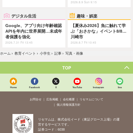
2026.8.9 Sun 9:15
デジタル生活
趣味・娯楽
Google、アプリ向け年齢確認
【夏休み2026】魚に触れて学
APIを年内に世界展開…未成年
ぶ「おさかな」イベント8/8…
者保護を強化
川崎市
2026.7.31 Fri 13:45
2026.8.7 Fri 10:45
ホーム
›
教育イベント
›
小学生
›
記事
›
写真・画像
TOP
Home
Facebook
X
YouTube
Instagram
line
お問合せ
広告掲載
会社概要
リセマムについて
個人情報保護方針
リセマムは、株式会社イード（東証グロース上場）の運
営するサービスです。
証券コード：6038