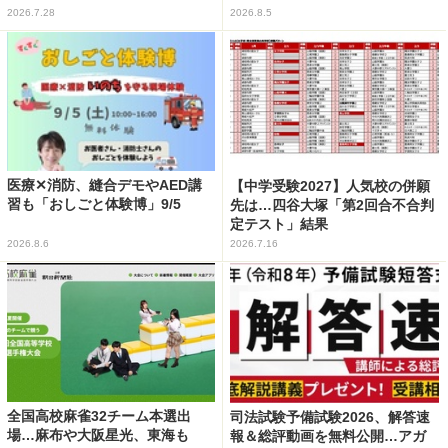
2026.7.28
2026.8.5
医療✕消防、縫合デモやAED講
【中学受験2027】人気校の併願
習も「おしごと体験博」9/5
先は…四谷大塚「第2回合不合判
定テスト」結果
2026.8.6
2026.7.16
全国高校麻雀32チーム本選出
司法試験予備試験2026、解答速
場…麻布や大阪星光、東海も
報＆総評動画を無料公開…アガ