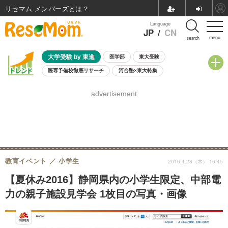
リセマム メンバーズ
Language
JP
/
CN
menu
search
大学受験 by 東進
医学部
東大受験
医専予備校徹底リサーチ
河合塾×東大特集
親子で考える大学選び
高校受験
中学受験
小学校受験
advertisement
共通テスト
夏休み
8月開催学校説明会・相談会
8月開催イベント・WS
全国公立高校 過去問
人気記事
自由研究教材（小学生向け）
自由研究教材（中学生向け）
ランキング
教育イベント
小学生
2016.4.28（木） 16:45
【夏休み2016】静岡県内の小学生限定、中部電
力の親子施設見学会 1枚目の写真・画像