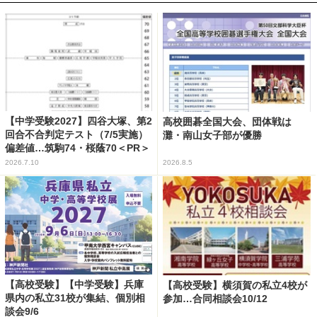
【中学受験2027】四谷大塚、第2
高校囲碁全国大会、団体戦は
回合不合判定テスト（7/5実施）
灘・南山女子部が優勝
偏差値…筑駒74・桜蔭70＜PR＞
2026.7.10
2026.8.5
【高校受験】【中学受験】兵庫
【高校受験】横須賀の私立4校が
県内の私立31校が集結、個別相
参加…合同相談会10/12
談会9/6