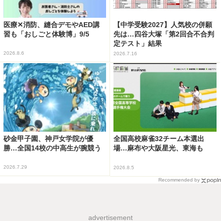
医療✕消防、縫合デモやAED講
【中学受験2027】人気校の併願
習も「おしごと体験博」9/5
先は…四谷大塚「第2回合不合判
定テスト」結果
2026.8.6
2026.7.16
砂金甲子園、神戸女学院が優
全国高校麻雀32チーム本選出
勝…全国14校の中高生が腕競う
場…麻布や大阪星光、東海も
2026.7.29
2026.8.5
Recommended by
advertisement