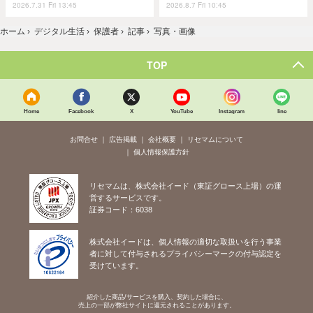
2026.7.31 Fri 13:45
2026.8.7 Fri 10:45
ホーム
›
デジタル生活
›
保護者
›
記事
›
写真・画像
TOP
Home
Facebook
X
YouTube
Instagram
line
お問合せ
広告掲載
会社概要
リセマムについて
個人情報保護方針
リセマムは、株式会社イード（東証グロース上場）の運
営するサービスです。
証券コード：6038
株式会社イードは、個人情報の適切な取扱いを行う事業
者に対して付与されるプライバシーマークの付与認定を
受けています。
紹介した商品/サービスを購入、契約した場合に、
売上の一部が弊社サイトに還元されることがあります。