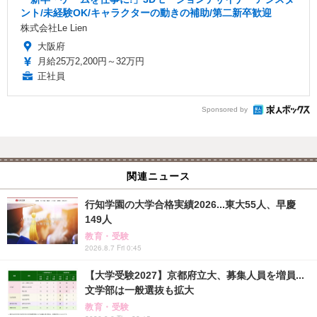
ント/未経験OK/キャラクターの動きの補助/第二新卒歓迎
株式会社Le Lien
大阪府
月給25万2,200円～32万円
正社員
Sponsored by
関連ニュース
行知学園の大学合格実績2026...東大55人、早慶
149人
教育・受験
2026.8.7 Fri 0:45
【大学受験2027】京都府立大、募集人員を増員...
文学部は一般選抜も拡大
教育・受験