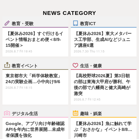
NEWS CATEGORY
教育・受験
教育ICT
【夏休み2026】すぐ行けるイ
【夏休み2026】東大メタバー
ベント情報おまとめ便＜8/9-
ス工学部、生成AIなどジュニ
15開催＞
ア講座6選
2026.8.7 Fri 19:45
2026.7.30 Thu 11:15
教育イベント
生活・健康
東京都市大「科学体験教室」
【高校野球2026夏】第3日朝
24の実験企画…小中向け9/6
の部は東海大甲府が勝利、午
後の部で八幡商と健大高崎が
2026.8.7 Fri 18:15
激突
2026.8.7 Fri 12:45
デジタル生活
趣味・娯楽
Google、アプリ向け年齢確認
【夏休み2026】魚に触れて学
APIを年内に世界展開…未成年
ぶ「おさかな」イベント8/8…
者保護を強化
川崎市