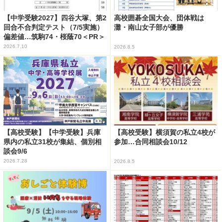
【中学受験2027】四谷大塚、第2
高校囲碁全国大会、団体戦は
回合不合判定テスト（7/5実施）
灘・南山女子部が優勝
偏差値…筑駒74・桜蔭70＜PR＞
2026.7.10
2026.8.5
【高校受験】【中学受験】兵庫
【高校受験】横須賀の私立4校が
県内の私立31校が集結、個別相
参加…合同相談会10/12
談会9/6
2026.7.28
2026.8.5