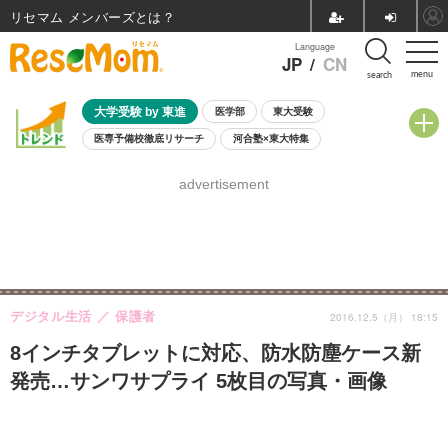
リセマム メンバーズ
Language
JP
/
CN
menu
search
大学受験 by 東進
医学部
東大受験
医専予備校徹底リサーチ
河合塾×東大特集
親子で考える大学選び
高校受験
中学受験
小学校受験
advertisement
共通テスト
夏休み
8月開催学校説明会・相談会
8月開催イベント・WS
全国公立高校 過去問
人気記事
自由研究教材（小学生向け）
自由研究教材（中学生向け）
ランキング
デジタル生活
保護者
2016.12.5（月） 18:15
8インチタブレットに対応、防水防塵ケース新
発売…サンワサプライ 5枚目の写真・画像