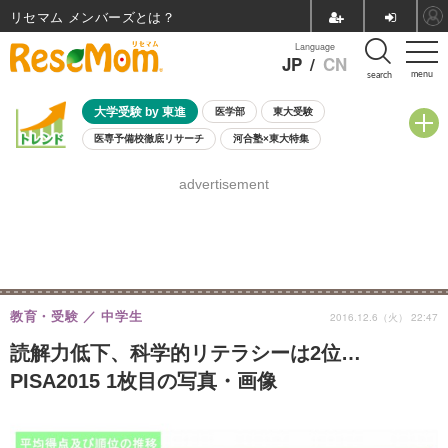
リセマム メンバーズ
Language
JP
/
CN
menu
search
大学受験 by 東進
医学部
東大受験
医専予備校徹底リサーチ
河合塾×東大特集
親子で考える大学選び
高校受験
中学受験
小学校受験
advertisement
共通テスト
夏休み
8月開催学校説明会・相談会
8月開催イベント・WS
全国公立高校 過去問
人気記事
自由研究教材（小学生向け）
自由研究教材（中学生向け）
ランキング
教育・受験
中学生
2016.12.6（火） 22:47
読解力低下、科学的リテラシーは2位…
PISA2015 1枚目の写真・画像