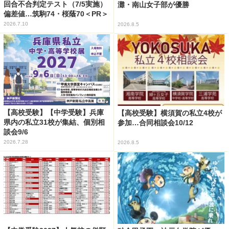
回合不合判定テスト（7/5実施）
灘・南山女子部が優勝
偏差値…筑駒74・桜蔭70＜PR＞
2026.7.10
2026.8.5
【高校受験】【中学受験】兵庫
【高校受験】横須賀の私立4校が
県内の私立31校が集結、個別相
参加…合同相談会10/12
談会9/6
2026.7.28
2026.8.5