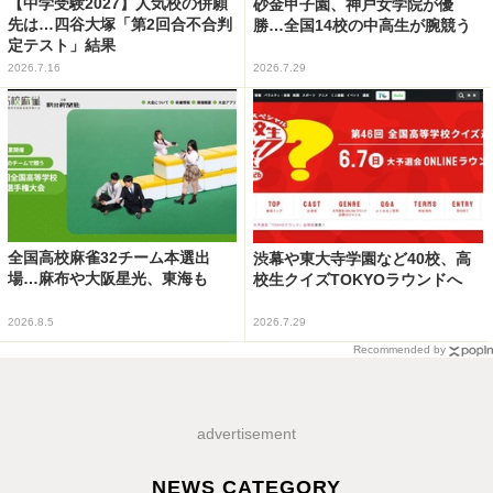
【中学受験2027】人気校の併願
砂金甲子園、神戸女学院が優
先は…四谷大塚「第2回合不合判
勝…全国14校の中高生が腕競う
定テスト」結果
2026.7.16
2026.7.29
全国高校麻雀32チーム本選出
渋幕や東大寺学園など40校、高
場…麻布や大阪星光、東海も
校生クイズTOKYOラウンドへ
2026.8.5
2026.7.29
Recommended by
advertisement
NEWS CATEGORY