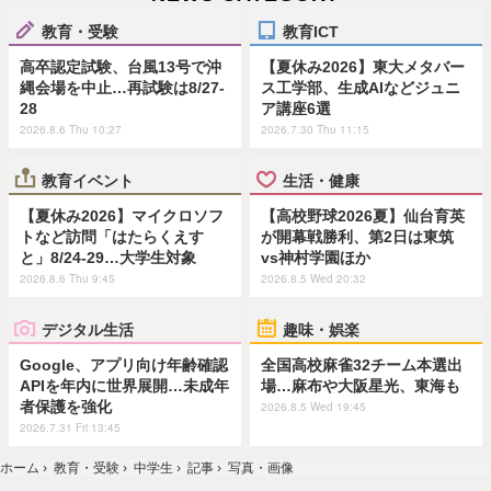
教育・受験
教育ICT
高卒認定試験、台風13号で沖
【夏休み2026】東大メタバー
縄会場を中止…再試験は8/27-
ス工学部、生成AIなどジュニ
28
ア講座6選
2026.8.6 Thu 10:27
2026.7.30 Thu 11:15
教育イベント
生活・健康
【夏休み2026】マイクロソフ
【高校野球2026夏】仙台育英
トなど訪問「はたらくえす
が開幕戦勝利、第2日は東筑
と」8/24-29…大学生対象
vs神村学園ほか
2026.8.6 Thu 9:45
2026.8.5 Wed 20:32
デジタル生活
趣味・娯楽
Google、アプリ向け年齢確認
全国高校麻雀32チーム本選出
APIを年内に世界展開…未成年
場…麻布や大阪星光、東海も
者保護を強化
2026.8.5 Wed 19:45
2026.7.31 Fri 13:45
ホーム
›
教育・受験
›
中学生
›
記事
›
写真・画像