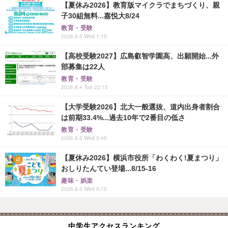
【夏休み2026】教育版マイクラでまちづくり、親
子30組無料...嘉悦大8/24
教育・受験
2026.8.5 Wed 1:15
【高校受験2027】広島叡智学園高、出願開始...外
部募集は22人
教育・受験
2026.8.4 Tue 22:15
【大学受験2026】北大一般選抜、道内出身者割合
は前期33.4%...過去10年で2番目の低さ
教育・受験
2026.8.5 Wed 0:45
【夏休み2026】横浜市役所「わくわく!夏まつり」
おしりたんてい登場...8/15-16
趣味・娯楽
2026.8.5 Wed 0:15
中学生アクセスランキング