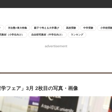
チ
河合塾×東大特集
親子で考える大学選び
高校受験
中学受験
小学校受
究教材（小学生向け）
自由研究教材（中学生向け）
ランキング
advertisement
学フェア」3月 2枚目の写真・画像