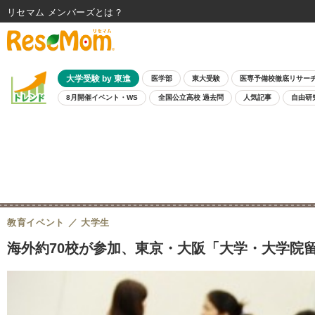
リセマム メンバーズ
大学受験 by 東進
医学部
東大受験
医専予備校徹底リサー
8月開催イベント・WS
全国公立高校 過去問
人気記事
自由研
教育イベント
大学生
海外約70校が参加、東京・大阪「大学・大学院留