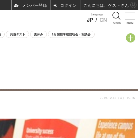
ログイン
こんにちは、ゲストさん
Language
JP
/
CN
menu
search
験
共通テスト
夏休み
8月開催学校説明会・相談会
2016.12.13（火） 19:15