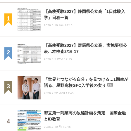
【高校受験2027】静岡県公立高「1日体験入
学」日程一覧
2026.5.19 Tue 15:15
【高校受験2027】群馬県公立高、実施要項公
表…本検査2/16-17
2026.8.5 Wed 17:15
「世界とつながる自分」を見つける…1期生が
語る、星野高校GFC入学後の実り
PR
2026.7.22 Wed 11:45
都立第一商業高の改編計画を策定…国際金融
とIB教育
2026.7.10 Fri 12:45