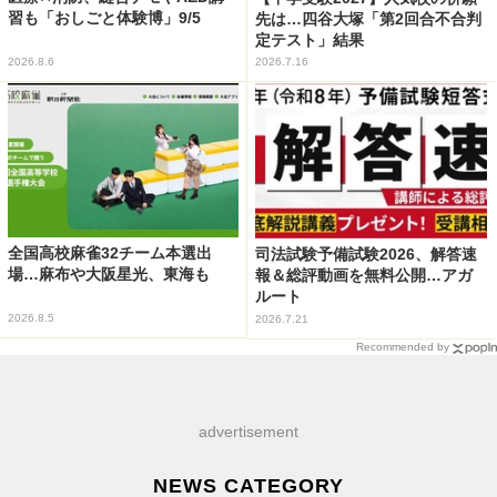
習も「おしごと体験博」9/5
先は…四谷大塚「第2回合不合判
定テスト」結果
2026.8.6
2026.7.16
全国高校麻雀32チーム本選出
司法試験予備試験2026、解答速
場…麻布や大阪星光、東海も
報＆総評動画を無料公開…アガ
ルート
2026.8.5
2026.7.21
Recommended by
advertisement
NEWS CATEGORY