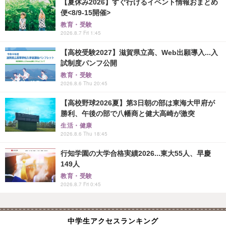
【夏休み2026】すぐ行けるイベント情報おまとめ
便<8/9-15開催>
教育・受験
2026.8.7 Fri 1:45
【高校受験2027】滋賀県立高、Web出願導入...入
試制度パンフ公開
教育・受験
2026.8.6 Thu 20:45
【高校野球2026夏】第3日朝の部は東海大甲府が
勝利、午後の部で八幡商と健大高崎が激突
生活・健康
2026.8.6 Thu 18:45
行知学園の大学合格実績2026...東大55人、早慶
149人
教育・受験
2026.8.7 Fri 0:45
中学生アクセスランキング