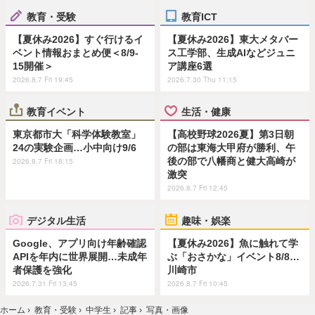
教育・受験
教育ICT
【夏休み2026】すぐ行けるイ
【夏休み2026】東大メタバー
ベント情報おまとめ便＜8/9-
ス工学部、生成AIなどジュニ
15開催＞
ア講座6選
2026.8.7 Fri 19:45
2026.7.30 Thu 11:15
教育イベント
生活・健康
東京都市大「科学体験教室」
【高校野球2026夏】第3日朝
24の実験企画…小中向け9/6
の部は東海大甲府が勝利、午
後の部で八幡商と健大高崎が
2026.8.7 Fri 18:15
激突
2026.8.7 Fri 12:45
デジタル生活
趣味・娯楽
Google、アプリ向け年齢確認
【夏休み2026】魚に触れて学
APIを年内に世界展開…未成年
ぶ「おさかな」イベント8/8…
者保護を強化
川崎市
2026.7.31 Fri 13:45
2026.8.7 Fri 10:45
ホーム
›
教育・受験
›
中学生
›
記事
›
写真・画像