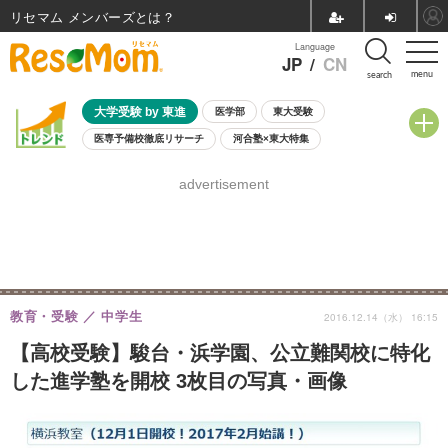
リセマム メンバーズ
Language
JP
/
CN
menu
search
大学受験 by 東進
医学部
東大受験
医専予備校徹底リサーチ
河合塾×東大特集
親子で考える大学選び
高校受験
中学受験
小学校受験
advertisement
共通テスト
夏休み
8月開催学校説明会・相談会
8月開催イベント・WS
全国公立高校 過去問
人気記事
自由研究教材（小学生向け）
自由研究教材（中学生向け）
ランキング
教育・受験
中学生
2016.12.14（水） 16:15
【高校受験】駿台・浜学園、公立難関校に特化
した進学塾を開校 3枚目の写真・画像