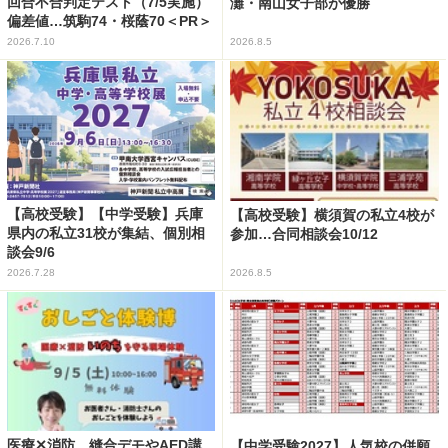
回合不合判定テスト（7/5実施）
灘・南山女子部が優勝
偏差値…筑駒74・桜蔭70＜PR＞
2026.7.10
2026.8.5
【高校受験】【中学受験】兵庫
【高校受験】横須賀の私立4校が
県内の私立31校が集結、個別相
参加…合同相談会10/12
談会9/6
2026.7.28
2026.8.5
医療✕消防、縫合デモやAED講
【中学受験2027】人気校の併願