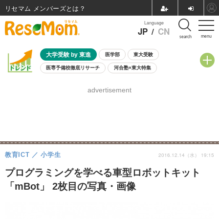
リセマム メンバーズ
Language
JP
/
CN
menu
search
大学受験 by 東進
医学部
東大受験
医専予備校徹底リサーチ
河合塾×東大特集
親子で考える大学選び
高校受験
中学受験
小学校受験
advertisement
共通テスト
夏休み
8月開催学校説明会・相談会
8月開催イベント・WS
全国公立高校 過去問
人気記事
自由研究教材（小学生向け）
自由研究教材（中学生向け）
ランキング
教育ICT
小学生
2016.12.14（水） 19:15
プログラミングを学べる車型ロボットキット
「mBot」 2枚目の写真・画像