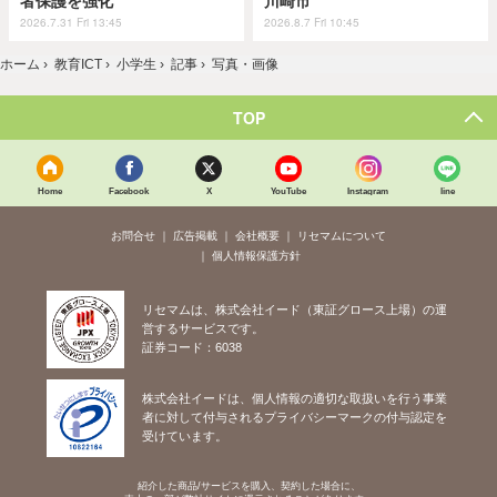
者保護を強化
川崎市
2026.7.31 Fri 13:45
2026.8.7 Fri 10:45
ホーム
›
教育ICT
›
小学生
›
記事
›
写真・画像
TOP
Home
Facebook
X
YouTube
Instagram
line
お問合せ
広告掲載
会社概要
リセマムについて
個人情報保護方針
リセマムは、株式会社イード（東証グロース上場）の運
営するサービスです。
証券コード：6038
株式会社イードは、個人情報の適切な取扱いを行う事業
者に対して付与されるプライバシーマークの付与認定を
受けています。
紹介した商品/サービスを購入、契約した場合に、