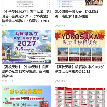
【中学受験2027】四谷大塚、第2
高校囲碁全国大会、団体戦は
回合不合判定テスト（7/5実施）
灘・南山女子部が優勝
偏差値…筑駒74・桜蔭70＜PR＞
2026.7.10
2026.8.5
【高校受験】【中学受験】兵庫
【高校受験】横須賀の私立4校が
県内の私立31校が集結、個別相
参加…合同相談会10/12
談会9/6
2026.7.28
2026.8.5