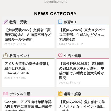
advertisement
NEWS CATEGORY
教育・受験
教育ICT
【大学受験2027】文科省「実
【夏休み2026】東大メタバー
施要項Q＆A」AI面接不可など
ス工学部、生成AIなどジュニ
面接ルール明確化
ア講座6選
2026.8.7 Fri 13:00
2026.7.30 Thu 11:15
教育イベント
生活・健康
アメリカ留学の奨学金情報を
【高校野球2026夏】第3日朝
紹介8/27東京…
の部は東海大甲府が勝利、午
EducationUSA
後の部で八幡商と健大高崎が
激突
2026.8.7 Fri 11:15
2026.8.7 Fri 12:45
デジタル生活
趣味・娯楽
Google、アプリ向け年齢確認
【夏休み2026】魚に触れて学
APIを年内に世界展開…未成年
ぶ「おさかな」イベント8/8…