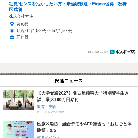
社員/センスを活かしたい方・未経験歓迎・Figma習得・板橋
区成増
株式会社大斗
東京都
月給21万1,500円～35万1,500円
正社員
Sponsored by
関連ニュース
【大学受験2027】名古屋商科大「特別奨学生入
試」最大360万円給付
教育・受験
2026.8.5 Wed 20:15
医療✕消防、縫合デモやAED講習も「おしごと体
験博」9/5
教育イベント