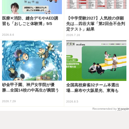
医療✕消防、縫合デモやAED講
【中学受験2027】人気校の併願
習も「おしごと体験博」9/5
先は…四谷大塚「第2回合不合判
定テスト」結果
2026.8.6
2026.7.16
砂金甲子園、神戸女学院が優
全国高校麻雀32チーム本選出
勝…全国14校の中高生が腕競う
場…麻布や大阪星光、東海も
2026.7.29
2026.8.5
Recommended by