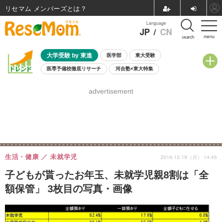
リセマム メンバーズ
Language
JP
/
CN
menu
search
大学受験 by 東進
医学部
東大受験
医専予備校徹底リサーチ
河合塾×東大特集
親子で考える大学選び
高校受験
中学受験
小学校受験
advertisement
共通テスト
夏休み
8月開催学校説明会・相談会
8月開催イベント・WS
全国公立高校 過去問
人気記事
自由研究教材（小学生向け）
自由研究教材（中学生向け）
ランキング
生活・健康
未就学児
2016.12.19（月） 14:45
子どもが貰ったお年玉、未就学児親8割は「全
額保管」 3枚目の写真・画像