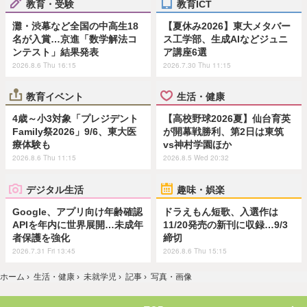
教育・受験
教育ICT
灘・渋幕など全国の中高生18
【夏休み2026】東大メタバー
名が入賞…京進「数学解法コ
ス工学部、生成AIなどジュニ
ンテスト」結果発表
ア講座6選
2026.8.6 Thu 16:15
2026.7.30 Thu 11:15
教育イベント
生活・健康
4歳～小3対象「プレジデント
【高校野球2026夏】仙台育英
Family祭2026」9/6、東大医
が開幕戦勝利、第2日は東筑
療体験も
vs神村学園ほか
2026.8.6 Thu 11:15
2026.8.5 Wed 20:32
デジタル生活
趣味・娯楽
Google、アプリ向け年齢確認
ドラえもん短歌、入選作は
APIを年内に世界展開…未成年
11/20発売の新刊に収録…9/3
者保護を強化
締切
2026.7.31 Fri 13:45
2026.8.6 Thu 15:15
ホーム
›
生活・健康
›
未就学児
›
記事
›
写真・画像