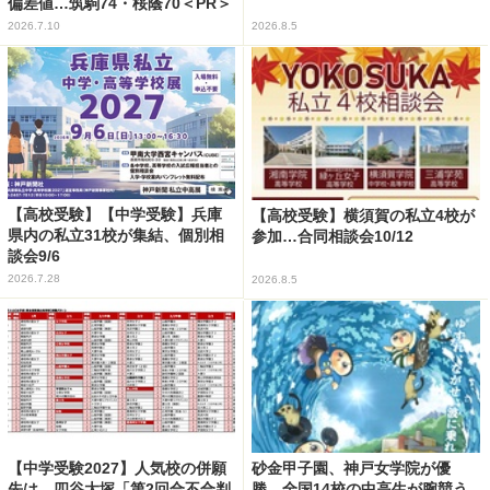
偏差値…筑駒74・桜蔭70＜PR＞
2026.7.10
2026.8.5
【高校受験】【中学受験】兵庫
【高校受験】横須賀の私立4校が
県内の私立31校が集結、個別相
参加…合同相談会10/12
談会9/6
2026.7.28
2026.8.5
【中学受験2027】人気校の併願
砂金甲子園、神戸女学院が優
先は…四谷大塚「第2回合不合判
勝…全国14校の中高生が腕競う