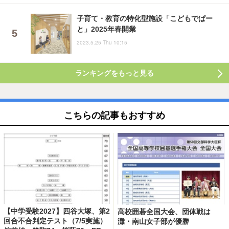
子育て・教育の特化型施設「こどもでぱー
と」2025年春開業
2023.5.25 Thu 10:15
ランキングをもっと見る
こちらの記事もおすすめ
【中学受験2027】四谷大塚、第2
高校囲碁全国大会、団体戦は
回合不合判定テスト（7/5実施）
灘・南山女子部が優勝