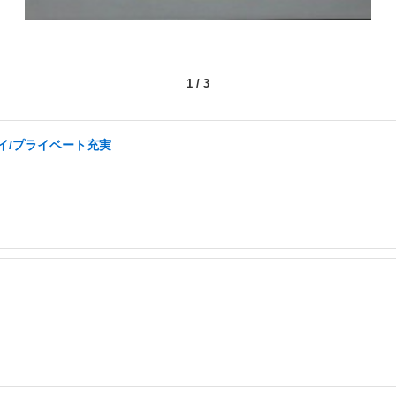
1
/
3
イ/プライベート充実