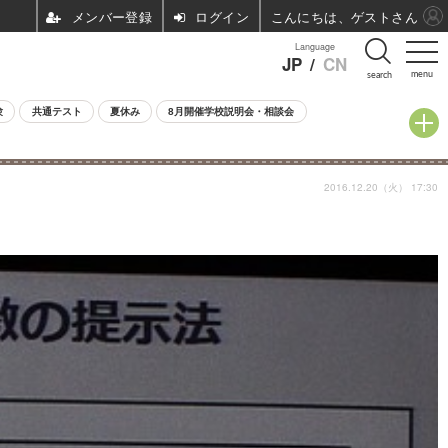
ログイン
こんにちは、ゲストさん
Language
JP
/
CN
menu
search
験
共通テスト
夏休み
8月開催学校説明会・相談会
2016.12.20（火） 17:30