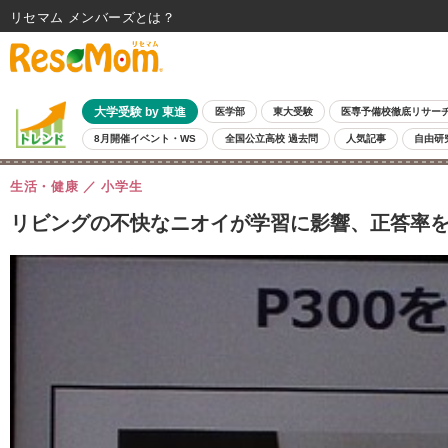
リセマム メンバーズ
大学受験 by 東進
医学部
東大受験
医専予備校徹底リサー
8月開催イベント・WS
全国公立高校 過去問
人気記事
自由研
生活・健康
小学生
リビングの不快なニオイが学習に影響、正答率を