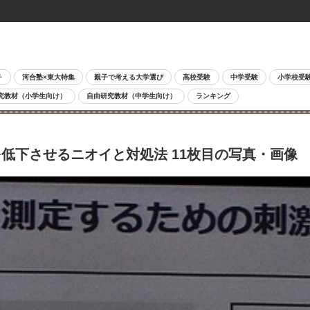
チ
河合塾×東大特集
親子で考える大学選び
高校受験
中学受験
小学校受
究教材（小学生向け）
自由研究教材（中学生向け）
ランキング
低下させるニオイと対処法 11枚目の写真・画像