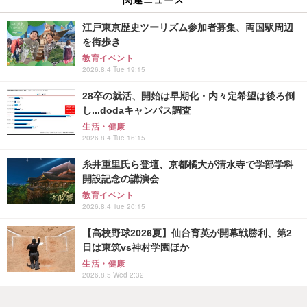
江戸東京歴史ツーリズム参加者募集、両国駅周辺
を街歩き
教育イベント
2026.8.4 Tue 19:15
28卒の就活、開始は早期化・内々定希望は後ろ倒
し...dodaキャンパス調査
生活・健康
2026.8.4 Tue 16:15
糸井重里氏ら登壇、京都橘大が清水寺で学部学科
開設記念の講演会
教育イベント
2026.8.4 Tue 20:15
【高校野球2026夏】仙台育英が開幕戦勝利、第2
日は東筑vs神村学園ほか
生活・健康
2026.8.5 Wed 2:32