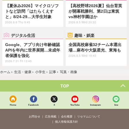
【夏休み2026】マイクロソフ
【高校野球2026夏】仙台育英
トなど訪問「はたらくえす
が開幕戦勝利、第2日は東筑
と」8/24-29…大学生対象
vs神村学園ほか
2026.8.6 Thu 9:45
2026.8.5 Wed 20:32
デジタル生活
趣味・娯楽
Google、アプリ向け年齢確認
全国高校麻雀32チーム本選出
APIを年内に世界展開…未成年
場…麻布や大阪星光、東海も
者保護を強化
2026.8.5 Wed 19:45
2026.7.31 Fri 13:45
ホーム
›
生活・健康
›
小学生
›
記事
›
写真・画像
TOP
Home
Facebook
X
YouTube
Instagram
line
お問合せ
広告掲載
会社概要
リセマムについて
個人情報保護方針