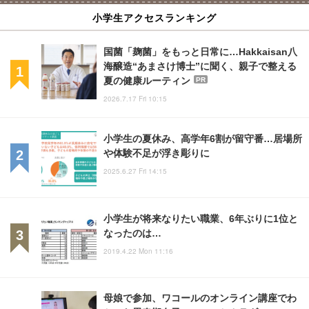
小学生アクセスランキング
国菌「麹菌」をもっと日常に…Hakkaisan八
海醸造“あまさけ博士”に聞く、親子で整える
夏の健康ルーティン
PR
2026.7.17 Fri 10:15
小学生の夏休み、高学年6割が留守番…居場所
や体験不足が浮き彫りに
2025.6.27 Fri 14:15
小学生が将来なりたい職業、6年ぶりに1位と
なったのは…
2019.4.22 Mon 11:16
母娘で参加、ワコールのオンライン講座でわ