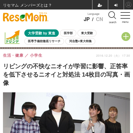
リセマム メンバーズ
Language
JP
/
CN
menu
search
大学受験 by 東進
医学部
東大受験
医専予備校徹底リサーチ
河合塾×東大特集
親子で考える大学選び
高校受験
中学受験
小学校受験
生活・健康
小学生
2016.12.20（火） 17:30
共通テスト
夏休み
8月開催学校説明会・相談会
8月開催イベント・WS
全国公立高校 過去問
人気記事
リビングの不快なニオイが学習に影響、正答率
自由研究教材（小学生向け）
自由研究教材（中学生向け）
ランキング
を低下させるニオイと対処法 14枚目の写真・画
像