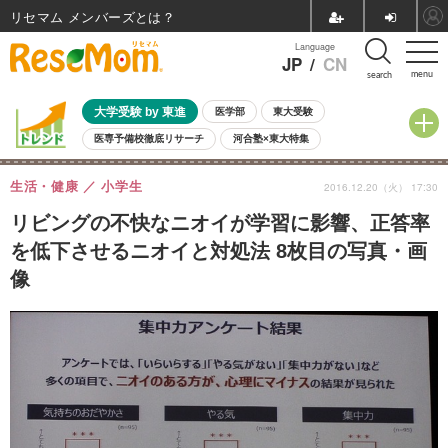
リセマム メンバーズ
Language
JP
/
CN
menu
search
大学受験 by 東進
医学部
東大受験
医専予備校徹底リサーチ
河合塾×東大特集
親子で考える大学選び
高校受験
中学受験
小学校受験
生活・健康
小学生
2016.12.20（火） 17:30
共通テスト
夏休み
8月開催学校説明会・相談会
8月開催イベント・WS
全国公立高校 過去問
人気記事
リビングの不快なニオイが学習に影響、正答率
自由研究教材（小学生向け）
自由研究教材（中学生向け）
ランキング
を低下させるニオイと対処法 8枚目の写真・画
像