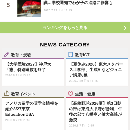
識…学校通知でわが子の進路に影響も
2025.7.29 Tue 18:15
ランキングをもっと見る
NEWS CATEGORY
教育・受験
教育ICT
【大学受験2027】神戸大
【夏休み2026】東大メタバー
「志」特別選抜を終了
ス工学部、生成AIなどジュニ
ア講座6選
2026.8.7 Fri 13:15
2026.7.30 Thu 11:15
教育イベント
生活・健康
アメリカ留学の奨学金情報を
【高校野球2026夏】第3日朝
紹介8/27東京…
の部は東海大甲府が勝利、午
EducationUSA
後の部で八幡商と健大高崎が
激突
2026.8.7 Fri 11:15
2026.8.7 Fri 12:45