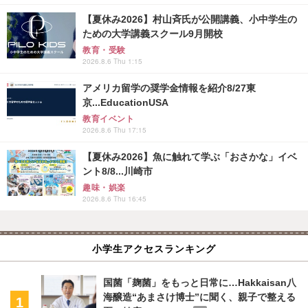
【夏休み2026】村山斉氏が公開講義、小中学生の
ための大学講義スクール9月開校
教育・受験
2026.8.6 Thu 1:15
アメリカ留学の奨学金情報を紹介8/27東
京...EducationUSA
教育イベント
2026.8.6 Thu 17:15
【夏休み2026】魚に触れて学ぶ「おさかな」イベ
ント8/8...川崎市
趣味・娯楽
2026.8.6 Thu 16:45
小学生アクセスランキング
国菌「麹菌」をもっと日常に…Hakkaisan八
海醸造“あまさけ博士”に聞く、親子で整える