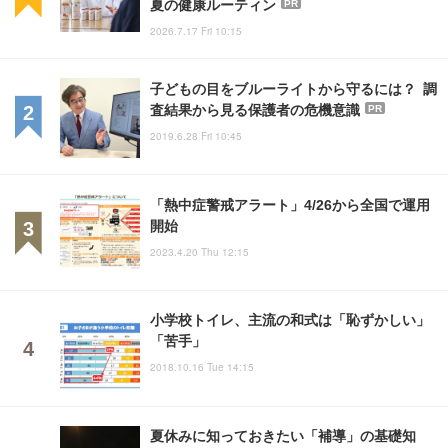
夏の健康ルーティン
PR
2026.7.17 Fri 10:15
子どもの目をブルーライトから守るには？ 調
査結果から見る保護者の危機意識
PR
2019.6.28 Fri 10:45
「熱中症警戒アラート」4/26から全国で運用
開始
2023.4.20 Thu 12:15
小学校トイレ、主流の和式は「恥ずかしい」
「苦手」
2018.10.16 Tue 14:15
夏休みに知っておきたい「補導」の基礎知