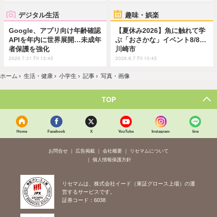
デジタル生活
趣味・娯楽
Google、アプリ向け年齢確認
【夏休み2026】魚に触れて学
APIを年内に世界展開…未成年
ぶ「おさかな」イベント8/8…
者保護を強化
川崎市
2026.7.31 Fri 13:45
2026.8.7 Fri 10:45
ホーム
›
生活・健康
›
小学生
›
記事
›
写真・画像
TOP
Home
Facebook
X
YouTube
Instagram
line
お問合せ
広告掲載
会社概要
リセマムについて
個人情報保護方針
リセマムは、株式会社イード（東証グロース上場）の運
営するサービスです。
証券コード：6038