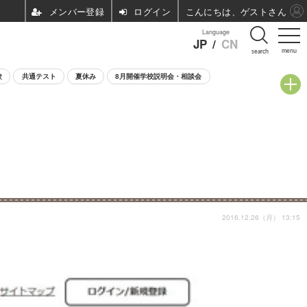
ログイン
こんにちは、ゲストさん
Language
JP
/
CN
menu
search
験
共通テスト
夏休み
8月開催学校説明会・相談会
2016.12.26（月） 13:15