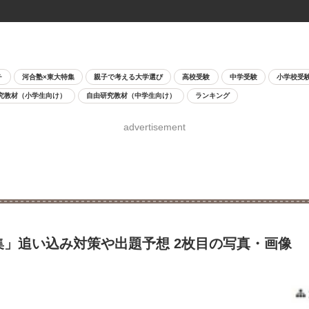
チ
河合塾×東大特集
親子で考える大学選び
高校受験
中学受験
小学校受
究教材（小学生向け）
自由研究教材（中学生向け）
ランキング
advertisement
集」追い込み対策や出題予想 2枚目の写真・画像