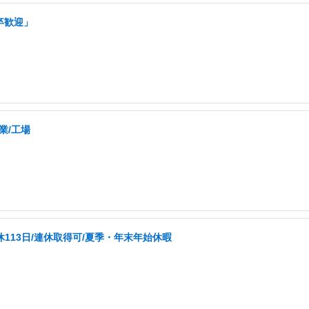
卒歓迎」
業/工場
休113日/連休取得可/夏季・年末年始休暇