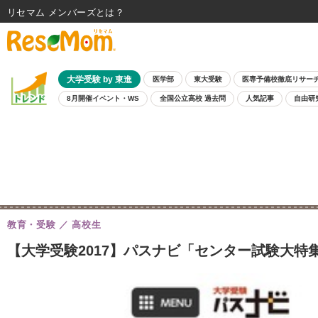
リセマム メンバーズ
大学受験 by 東進
医学部
東大受験
医専予備校徹底リサー
8月開催イベント・WS
全国公立高校 過去問
人気記事
自由研
教育・受験
高校生
【大学受験2017】パスナビ「センター試験大特