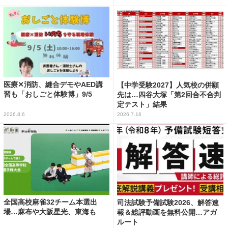
医療✕消防、縫合デモやAED講
【中学受験2027】人気校の併願
習も「おしごと体験博」9/5
先は…四谷大塚「第2回合不合判
定テスト」結果
2026.8.6
2026.7.16
全国高校麻雀32チーム本選出
司法試験予備試験2026、解答速
場…麻布や大阪星光、東海も
報＆総評動画を無料公開…アガ
ルート