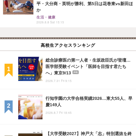
平・大分商・英明が勝利、第5日は花巻東vs新田ほ
か
生活・健康
2026.8.8 Sat 15:15
高校生アクセスランキング
総合診療医の第一人者・生坂政臣氏が登壇…
医学部受験イベント「医師を目指す君たち
へ」東京9/13
PR
2026.7.31 Fri 9:15
行知学園の大学合格実績2026…東大55人、早
慶149人
2026.8.7 Fri 18:45
【大学受験2027】神戸大「志」特別選抜を終