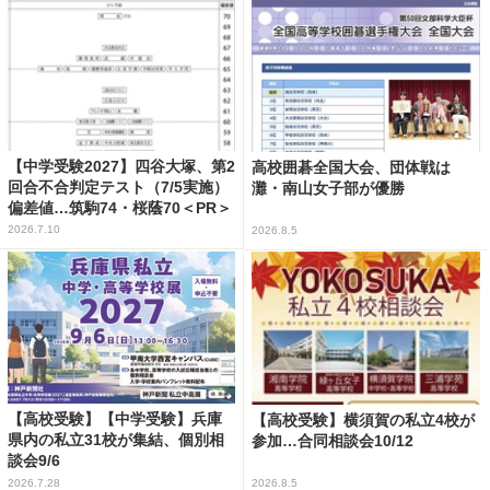
【中学受験2027】四谷大塚、第2
高校囲碁全国大会、団体戦は
回合不合判定テスト（7/5実施）
灘・南山女子部が優勝
偏差値…筑駒74・桜蔭70＜PR＞
2026.7.10
2026.8.5
【高校受験】【中学受験】兵庫
【高校受験】横須賀の私立4校が
県内の私立31校が集結、個別相
参加…合同相談会10/12
談会9/6
2026.7.28
2026.8.5