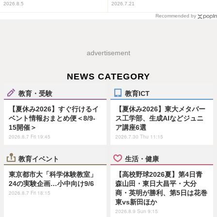
2026.8.5
2026.7.21
Recommended by
advertisement
NEWS CATEGORY
教育・受験
教育ICT
【夏休み2026】すぐ行けるイ
【夏休み2026】東大メタバー
ベント情報おまとめ便＜8/9-
ス工学部、生成AIなどジュニ
15開催＞
ア講座6選
2026.8.7 Fri 19:45
2026.7.30 Thu 11:15
教育イベント
生活・健康
東京都市大「科学体験教室」
【高校野球2026夏】第4日青
24の実験企画…小中向け9/6
森山田・東日大昌平・大分
商・英明が勝利、第5日は花巻
2026.8.7 Fri 18:15
東vs新田ほか
2026.8.9 Sun 9:15