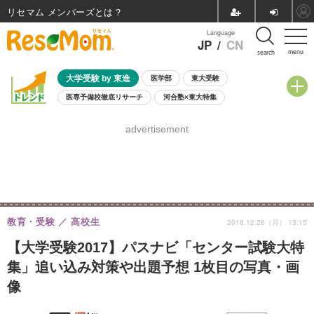
リセマム メンバーズ
Language
JP
/
CN
menu
search
大学受験 by 東進
医学部
東大受験
医専予備校徹底リサーチ
河合塾×東大特集
親子で考える大学選び
高校受験
中学受験
小学校受験
advertisement
共通テスト
夏休み
8月開催学校説明会・相談会
8月開催イベント・WS
全国公立高校 過去問
人気記事
自由研究教材（小学生向け）
自由研究教材（中学生向け）
ランキング
教育・受験
高校生
2016.12.26（月） 13:15
【大学受験2017】パスナビ「センター試験大特
集」追い込み対策や出題予想 1枚目の写真・画
像