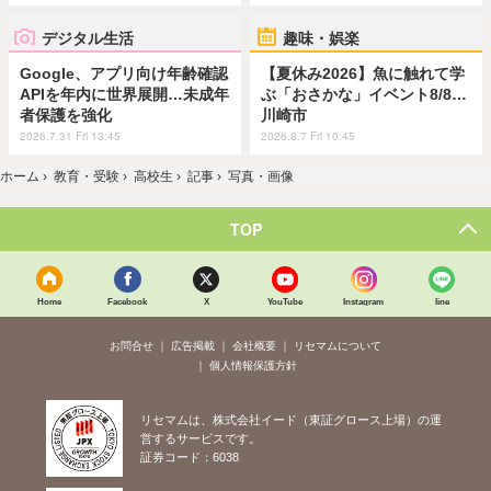
デジタル生活
趣味・娯楽
Google、アプリ向け年齢確認
【夏休み2026】魚に触れて学
APIを年内に世界展開…未成年
ぶ「おさかな」イベント8/8…
者保護を強化
川崎市
2026.7.31 Fri 13:45
2026.8.7 Fri 10:45
ホーム
›
教育・受験
›
高校生
›
記事
›
写真・画像
TOP
Home
Facebook
X
YouTube
Instagram
line
お問合せ
広告掲載
会社概要
リセマムについて
個人情報保護方針
リセマムは、株式会社イード（東証グロース上場）の運
営するサービスです。
証券コード：6038