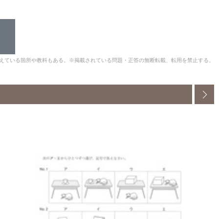
えている箇所や教科もある。※掲載されている問題・正答の無断転載、転用を禁止する。