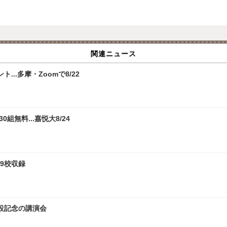
関連ニュース
.多摩・Zoomで8/22
無料...嘉悦大8/24
9校収録
設記念の講演会