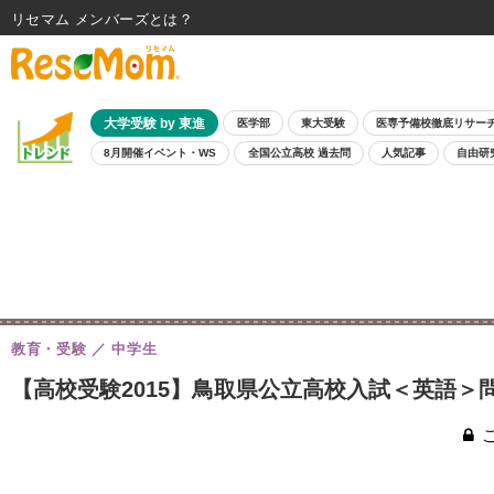
リセマム メンバーズ
大学受験 by 東進
医学部
東大受験
医専予備校徹底リサー
8月開催イベント・WS
全国公立高校 過去問
人気記事
自由研
教育・受験
中学生
【高校受験2015】鳥取県公立高校入試＜英語＞