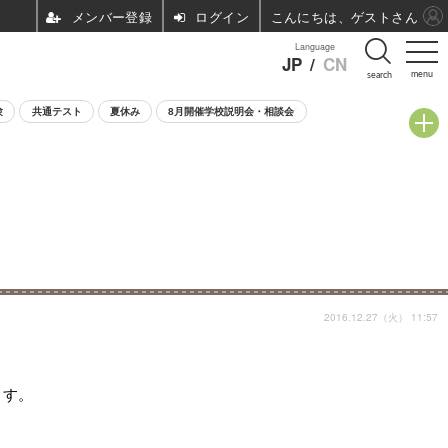
ログイン
こんにちは、ゲストさん
Language
JP
/
CN
menu
search
験
共通テスト
夏休み
8月開催学校説明会・相談会
2016.12.27（火） 11:57
ます。