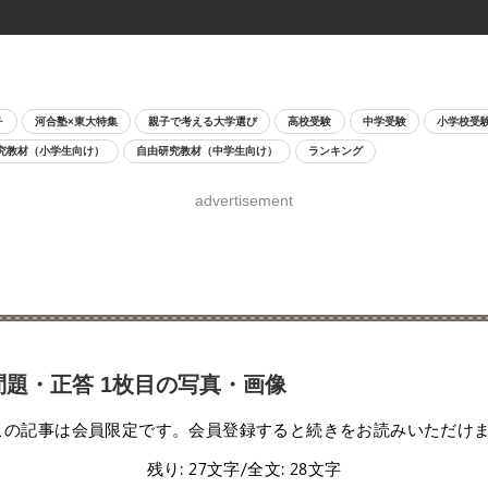
チ
河合塾×東大特集
親子で考える大学選び
高校受験
中学受験
小学校受
究教材（小学生向け）
自由研究教材（中学生向け）
ランキング
advertisement
問題・正答 1枚目の写真・画像
この記事は会員限定です。会員登録すると続きをお読みいただけ
残り: 27文字/全文: 28文字