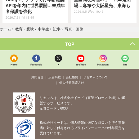
APIを年内に世界展開…未成年
場…麻布や大阪星光、東海も
者保護を強化
2026.8.5 Wed 19:45
2026.7.31 Fri 13:45
ホーム
›
教育・受験
›
中学生
›
記事
›
写真・画像
TOP
Home
Facebook
X
YouTube
Instagram
line
お問合せ
広告掲載
会社概要
リセマムについて
個人情報保護方針
リセマムは、株式会社イード（東証グロース上場）の運
営するサービスです。
証券コード：6038
株式会社イードは、個人情報の適切な取扱いを行う事業
者に対して付与されるプライバシーマークの付与認定を
受けています。