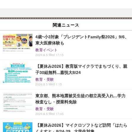
関連ニュース
4歳~小3対象「プレジデントFamily祭2026」9/6、
東大医療体験も
教育イベント
2026.8.5 Wed 17:15
【夏休み2026】教育版マイクラでまちづくり、親
子30組無料...嘉悦大8/24
教育・受験
2026.8.5 Wed 1:15
東京都、熊本地震被災生徒の都立高受入れ...学力
検査なし・授業料免除
教育・受験
2026.8.5 Wed 17:45
【夏休み2026】マイクロソフトなど訪問「はたら
くえすと」8/24-29...大学生対象