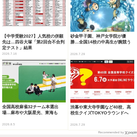
【中学受験2027】人気校の併願
砂金甲子園、神戸女学院が優
先は…四谷大塚「第2回合不合判
勝…全国14校の中高生が腕競う
定テスト」結果
2026.7.16
2026.7.29
全国高校麻雀32チーム本選出
渋幕や東大寺学園など40校、高
場…麻布や大阪星光、東海も
校生クイズTOKYOラウンドへ
2026.8.5
2026.7.29
Recommended by