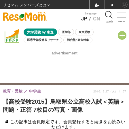
リセマム メンバーズ
Language
JP
/
CN
menu
search
大学受験 by 東進
医学部
東大受験
医専予備校徹底リサーチ
河合塾×東大特集
親子で考える大学選び
高校受験
中学受験
小学校受験
advertisement
共通テスト
夏休み
8月開催学校説明会・相談会
8月開催イベント・WS
全国公立高校 過去問
人気記事
自由研究教材（小学生向け）
自由研究教材（中学生向け）
ランキング
教育・受験
中学生
2016.12.27（火） 11:57
【高校受験2015】鳥取県公立高校入試＜英語＞
問題・正答 7枚目の写真・画像
この記事は会員限定です。会員登録すると続きをお読みい
ただけます。