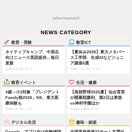
advertisement
NEWS CATEGORY
教育・受験
教育ICT
ネイティブキャンプ、中高生
【夏休み2026】東大メタバー
向けニュース英語提供…毎日
ス工学部、生成AIなどジュニ
更新
ア講座6選
2026.8.6 Thu 12:15
2026.7.30 Thu 11:15
教育イベント
生活・健康
4歳～小3対象「プレジデント
【高校野球2026夏】仙台育英
Family祭2026」9/6、東大医
が開幕戦勝利、第2日は東筑
療体験も
vs神村学園ほか
2026.8.6 Thu 11:15
2026.8.5 Wed 20:32
デジタル生活
趣味・娯楽
Google、アプリ向け年齢確認
全国高校麻雀32チーム本選出