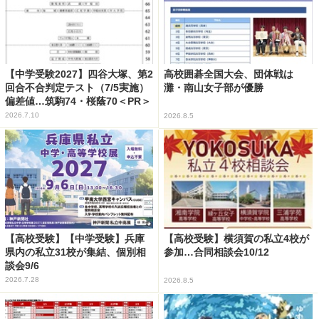
【中学受験2027】四谷大塚、第2
高校囲碁全国大会、団体戦は
回合不合判定テスト（7/5実施）
灘・南山女子部が優勝
偏差値…筑駒74・桜蔭70＜PR＞
2026.7.10
2026.8.5
【高校受験】【中学受験】兵庫
【高校受験】横須賀の私立4校が
県内の私立31校が集結、個別相
参加…合同相談会10/12
談会9/6
2026.7.28
2026.8.5