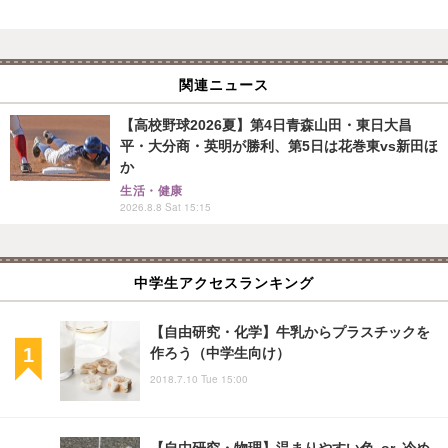
関連ニュース
【高校野球2026夏】第4日青森山田・東日大昌
平・大分商・英明が勝利、第5日は花巻東vs新田ほ
か
生活・健康
2026.8.8 Sat 15:15
中学生アクセスランキング
【自由研究・化学】牛乳からプラスチックを
作ろう（中学生向け）
2018.7.10 Tue 15:00
【自由研究・物理】温まりやすい色 or 冷め