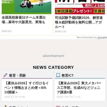
全国高校麻雀32チーム本選出
司法試験予備試験2026、解答速
場…麻布や大阪星光、東海も
報＆総評動画を無料公開…アガ
ルート
2026.8.5
2026.7.21
Recommended by
advertisement
NEWS CATEGORY
教育・受験
教育ICT
【夏休み2026】すぐ行けるイ
【夏休み2026】東大メタバー
ベント情報おまとめ便＜8/9-
ス工学部、生成AIなどジュニ
15開催＞
ア講座6選
2026.8.7 Fri 19:45
2026.7.30 Thu 11:15