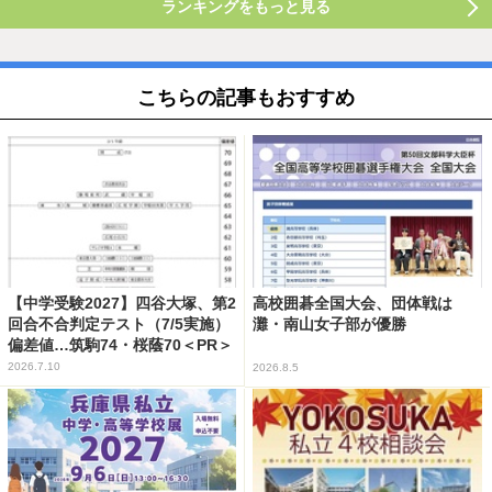
ランキングをもっと見る
こちらの記事もおすすめ
【中学受験2027】四谷大塚、第2
高校囲碁全国大会、団体戦は
回合不合判定テスト（7/5実施）
灘・南山女子部が優勝
偏差値…筑駒74・桜蔭70＜PR＞
2026.7.10
2026.8.5