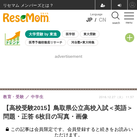
リセマム メンバーズ
Language
JP
/
CN
menu
search
大学受験 by 東進
医学部
東大受験
医専予備校徹底リサーチ
河合塾×東大特集
親子で考える大学選び
高校受験
中学受験
小学校受験
advertisement
共通テスト
夏休み
8月開催学校説明会・相談会
8月開催イベント・WS
全国公立高校 過去問
人気記事
自由研究教材（小学生向け）
自由研究教材（中学生向け）
ランキング
教育・受験
中学生
2016.12.27（火） 11:57
【高校受験2015】鳥取県公立高校入試＜英語＞
問題・正答 6枚目の写真・画像
この記事は会員限定です。会員登録すると続きをお読みい
ただけます。