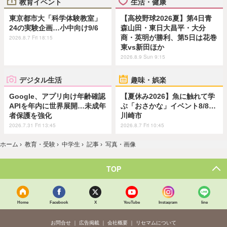
教育イベント
生活・健康
東京都市大「科学体験教室」
【高校野球2026夏】第4日青
24の実験企画…小中向け9/6
森山田・東日大昌平・大分
商・英明が勝利、第5日は花巻
2026.8.7 Fri 18:15
東vs新田ほか
2026.8.9 Sun 9:15
デジタル生活
趣味・娯楽
Google、アプリ向け年齢確認
【夏休み2026】魚に触れて学
APIを年内に世界展開…未成年
ぶ「おさかな」イベント8/8…
者保護を強化
川崎市
2026.7.31 Fri 13:45
2026.8.7 Fri 10:45
ホーム
›
教育・受験
›
中学生
›
記事
›
写真・画像
TOP
Home
Facebook
X
YouTube
Instagram
line
お問合せ
広告掲載
会社概要
リセマムについて