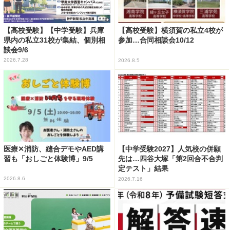
【高校受験】【中学受験】兵庫
【高校受験】横須賀の私立4校が
県内の私立31校が集結、個別相
参加…合同相談会10/12
談会9/6
2026.7.28
2026.8.5
医療✕消防、縫合デモやAED講
【中学受験2027】人気校の併願
習も「おしごと体験博」9/5
先は…四谷大塚「第2回合不合判
定テスト」結果
2026.8.6
2026.7.16