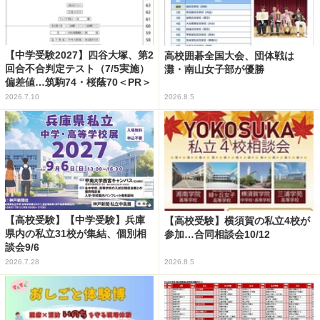
【中学受験2027】四谷大塚、第2
高校囲碁全国大会、団体戦は
回合不合判定テスト（7/5実施）
灘・南山女子部が優勝
偏差値…筑駒74・桜蔭70＜PR＞
2026.7.10
2026.8.5
【高校受験】【中学受験】兵庫
【高校受験】横須賀の私立4校が
県内の私立31校が集結、個別相
参加…合同相談会10/12
談会9/6
2026.7.28
2026.8.5