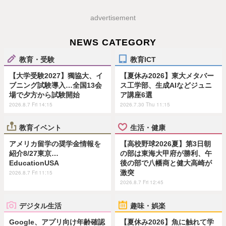
advertisement
NEWS CATEGORY
教育・受験
教育ICT
【大学受験2027】獨協大、イ
【夏休み2026】東大メタバー
ブニング試験導入…全国13会
ス工学部、生成AIなどジュニ
場で夕方から試験開始
ア講座6選
2026.8.7 Fri 14:15
2026.7.30 Thu 11:15
教育イベント
生活・健康
アメリカ留学の奨学金情報を
【高校野球2026夏】第3日朝
紹介8/27東京…
の部は東海大甲府が勝利、午
EducationUSA
後の部で八幡商と健大高崎が
激突
2026.8.7 Fri 11:15
2026.8.7 Fri 12:45
デジタル生活
趣味・娯楽
Google、アプリ向け年齢確認
【夏休み2026】魚に触れて学