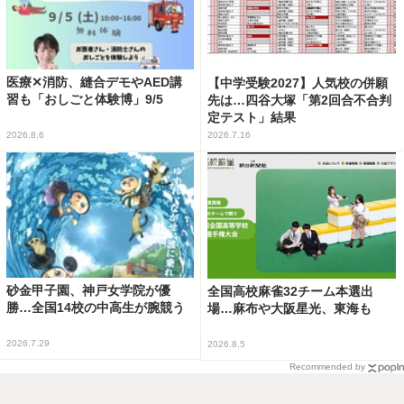
医療✕消防、縫合デモやAED講
【中学受験2027】人気校の併願
習も「おしごと体験博」9/5
先は…四谷大塚「第2回合不合判
定テスト」結果
2026.8.6
2026.7.16
砂金甲子園、神戸女学院が優
全国高校麻雀32チーム本選出
勝…全国14校の中高生が腕競う
場…麻布や大阪星光、東海も
2026.7.29
2026.8.5
Recommended by