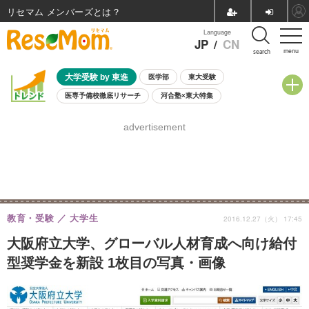
リセマム メンバーズ
Language
JP
/
CN
menu
search
大学受験 by 東進
医学部
東大受験
医専予備校徹底リサーチ
河合塾×東大特集
親子で考える大学選び
高校受験
中学受験
小学校受験
advertisement
共通テスト
夏休み
8月開催学校説明会・相談会
8月開催イベント・WS
全国公立高校 過去問
人気記事
自由研究教材（小学生向け）
自由研究教材（中学生向け）
ランキング
教育・受験
大学生
2016.12.27（火） 17:45
大阪府立大学、グローバル人材育成へ向け給付
型奨学金を新設 1枚目の写真・画像