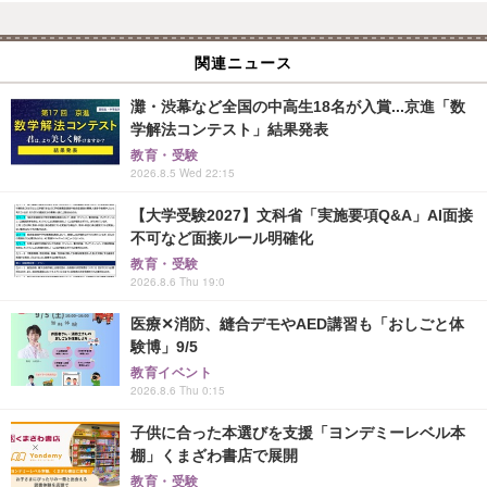
関連ニュース
灘・渋幕など全国の中高生18名が入賞...京進「数
学解法コンテスト」結果発表
教育・受験
2026.8.5 Wed 22:15
【大学受験2027】文科省「実施要項Q&A」AI面接
不可など面接ルール明確化
教育・受験
2026.8.6 Thu 19:0
医療✕消防、縫合デモやAED講習も「おしごと体
験博」9/5
教育イベント
2026.8.6 Thu 0:15
子供に合った本選びを支援「ヨンデミーレベル本
棚」くまざわ書店で展開
教育・受験