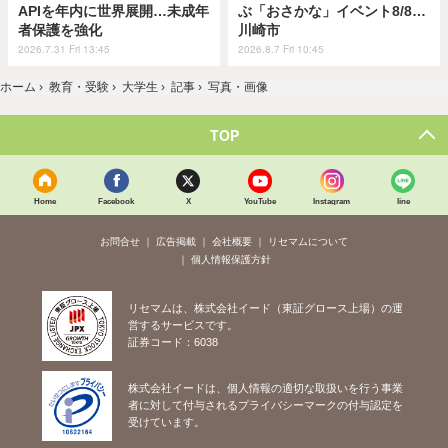
APIを年内に世界展開…未成年
ぶ「おさかな」イベント8/8…
者保護を強化
川崎市
2026.7.31 Fri 13:45
2026.8.7 Fri 10:45
ホーム
›
教育・受験
›
大学生
›
記事
›
写真・画像
TOP
Home
Facebook
X
YouTube
Instagram
line
お問合せ
広告掲載
会社概要
リセマムについて
個人情報保護方針
リセマムは、株式会社イード（東証グロース上場）の運
営するサービスです。
証券コード：6038
株式会社イードは、個人情報の適切な取扱いを行う事業
者に対して付与されるプライバシーマークの付与認定を
受けています。