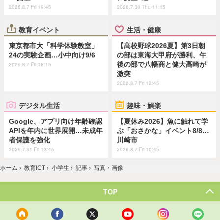
2026.8.7 Fri 19:45
2026.7.30 Thu 11:15
教育イベント
生活・健康
東京都市大「科学体験教室」
【高校野球2026夏】第3日朝
24の実験企画…小中向け9/6
の部は東海大甲府が勝利、午
後の部で八幡商と健大高崎が
2026.8.7 Fri 18:15
激突
2026.8.7 Fri 12:45
デジタル生活
趣味・娯楽
Google、アプリ向け年齢確認
【夏休み2026】魚に触れて学
APIを年内に世界展開…未成年
ぶ「おさかな」イベント8/8…
者保護を強化
川崎市
2026.7.31 Fri 13:45
2026.8.7 Fri 10:45
ホーム
›
教育ICT
›
小学生
›
記事
›
写真・画像
TOP