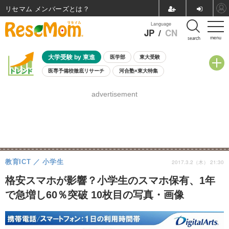
リセマム メンバーズ
Language
JP
/
CN
menu
search
大学受験 by 東進
医学部
東大受験
医専予備校徹底リサーチ
河合塾×東大特集
親子で考える大学選び
高校受験
中学受験
小学校受験
advertisement
共通テスト
夏休み
8月開催学校説明会・相談会
8月開催イベント・WS
全国公立高校 過去問
人気記事
自由研究教材（小学生向け）
自由研究教材（中学生向け）
ランキング
教育ICT
小学生
2017.3.2（木） 21:30
格安スマホが影響？小学生のスマホ保有、1年
で急増し60％突破 10枚目の写真・画像