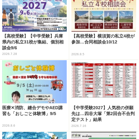
【高校受験】【中学受験】兵庫
【高校受験】横須賀の私立4校が
県内の私立31校が集結、個別相
参加…合同相談会10/12
談会9/6
2026.7.28
2026.8.5
医療✕消防、縫合デモやAED講
【中学受験2027】人気校の併願
習も「おしごと体験博」9/5
先は…四谷大塚「第2回合不合判
定テスト」結果
2026.8.6
2026.7.16