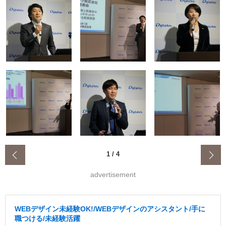
‹
1
/
4
advertisement
WEBデザイン未経験OK!/WEBデザインのアシスタント/手に
職つける/未経験活躍