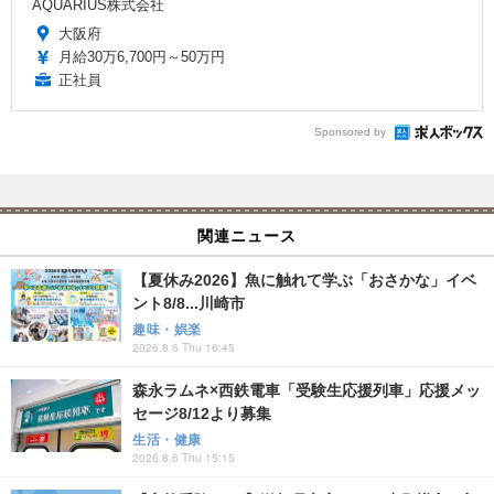
AQUARIUS株式会社
大阪府
月給30万6,700円～50万円
正社員
Sponsored by
関連ニュース
【夏休み2026】魚に触れて学ぶ「おさかな」イベ
ント8/8...川崎市
趣味・娯楽
2026.8.6 Thu 16:45
森永ラムネ×西鉄電車「受験生応援列車」応援メッ
セージ8/12より募集
生活・健康
2026.8.6 Thu 15:15