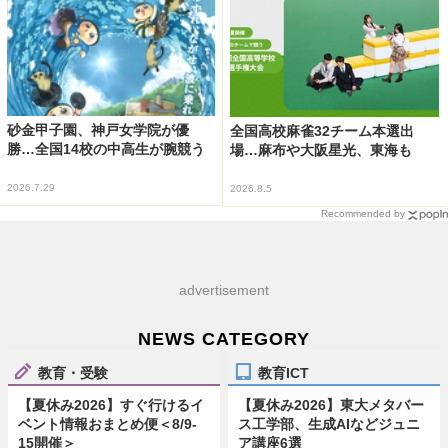
砂金甲子園、神戸女学院が優
全国高校麻雀32チーム本選出
勝…全国14校の中高生が腕競う
場…麻布や大阪星光、東海も
2026.7.29
2026.8.5
Recommended by
advertisement
NEWS CATEGORY
教育・受験
教育ICT
【夏休み2026】すぐ行けるイ
【夏休み2026】東大メタバー
ベント情報おまとめ便＜8/9-
ス工学部、生成AIなどジュニ
15開催＞
ア講座6選