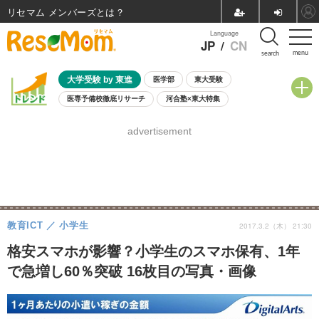
リセマム メンバーズ
Language
JP
/
CN
menu
search
大学受験 by 東進
医学部
東大受験
医専予備校徹底リサーチ
河合塾×東大特集
親子で考える大学選び
高校受験
中学受験
小学校受験
advertisement
共通テスト
夏休み
8月開催学校説明会・相談会
8月開催イベント・WS
全国公立高校 過去問
人気記事
自由研究教材（小学生向け）
自由研究教材（中学生向け）
ランキング
教育ICT
小学生
2017.3.2（木） 21:30
格安スマホが影響？小学生のスマホ保有、1年
で急増し60％突破 16枚目の写真・画像