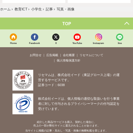
ホーム
›
教育ICT
›
小学生
›
記事
›
写真・画像
TOP
Home
Facebook
X
YouTube
Instagram
line
お問合せ
広告掲載
会社概要
リセマムについて
個人情報保護方針
リセマムは、株式会社イード（東証グロース上場）の運
営するサービスです。
証券コード：6038
株式会社イードは、個人情報の適切な取扱いを行う事業
者に対して付与されるプライバシーマークの付与認定を
受けています。
紹介した商品/サービスを購入、契約した場合に、
売上の一部が弊社サイトに還元されることがあります。
当サイトに掲載の記事・見出し・写真・画像の無断転載を禁じます。