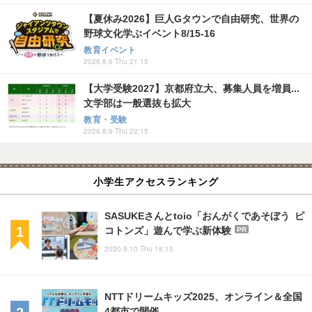
【夏休み2026】巨人Gタウンで自由研究、世界の
野球文化学ぶイベント8/15-16
教育イベント
2026.8.6 Thu 21:15
【大学受験2027】京都府立大、募集人員を増員...
文学部は一般選抜も拡大
教育・受験
2026.8.6 Thu 22:15
小学生アクセスランキング
SASUKEさんとtoio「おんがくであそぼう ピ
コトンズ」遊んで学ぶ新体験
PR
2020.9.10 Thu 18:15
NTTドリームキッズ2025、オンライン＆全国
4都市で開催