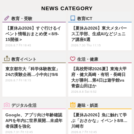
NEWS CATEGORY
教育・受験
教育ICT
【夏休み2026】すぐ行けるイ
【夏休み2026】東大メタバー
ベント情報おまとめ便＜8/9-
ス工学部、生成AIなどジュニ
15開催＞
ア講座6選
2026.8.7 Fri 19:45
2026.7.30 Thu 11:15
教育イベント
生活・健康
東京都市大「科学体験教室」
【高校野球2026夏】東海大甲
24の実験企画…小中向け9/6
府・健大高崎・有明・長崎日
大が勝利…第4日は遊学館vs
2026.8.7 Fri 18:15
青森山田ほか
2026.8.8 Sat 9:52
デジタル生活
趣味・娯楽
Google、アプリ向け年齢確認
【夏休み2026】魚に触れて学
APIを年内に世界展開…未成年
ぶ「おさかな」イベント8/8…
者保護を強化
川崎市
2026.7.31 Fri 13:45
2026.8.7 Fri 10:45