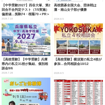
【中学受験2027】四谷大塚、第2
高校囲碁全国大会、団体戦は
回合不合判定テスト（7/5実施）
灘・南山女子部が優勝
偏差値…筑駒74・桜蔭70＜PR＞
2026.7.10
2026.8.5
【高校受験】【中学受験】兵庫
【高校受験】横須賀の私立4校が
県内の私立31校が集結、個別相
参加…合同相談会10/12
談会9/6
2026.7.28
2026.8.5