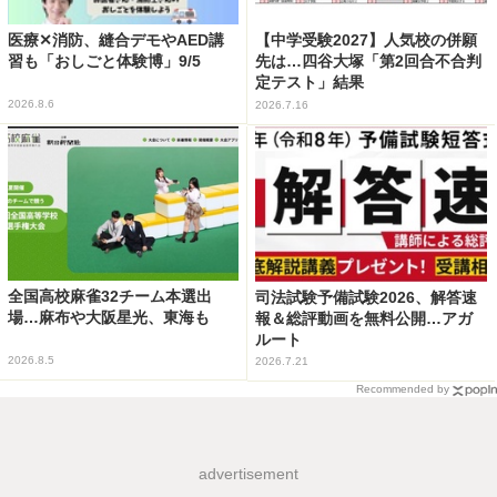
医療✕消防、縫合デモやAED講
【中学受験2027】人気校の併願
習も「おしごと体験博」9/5
先は…四谷大塚「第2回合不合判
定テスト」結果
2026.8.6
2026.7.16
全国高校麻雀32チーム本選出
司法試験予備試験2026、解答速
場…麻布や大阪星光、東海も
報＆総評動画を無料公開…アガ
ルート
2026.8.5
2026.7.21
Recommended by
advertisement