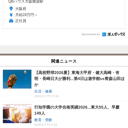
QBハウス大阪難波駅
大阪府
月給24万円～
正社員
Sponsored by
関連ニュース
【高校野球2026夏】東海大甲府・健大高崎・有
明・長崎日大が勝利...第4日は遊学館vs青森山田ほ
か
生活・健康
2026.8.7 Fri 15:52
行知学園の大学合格実績2026...東大55人、早慶
149人
教育・受験
2026.8.7 Fri 0:45