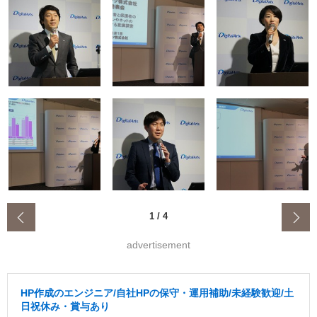
‹
1
/
4
advertisement
HP作成のエンジニア/自社HPの保守・運用補助/未経験歓迎/土
日祝休み・賞与あり