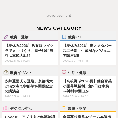
advertisement
NEWS CATEGORY
教育・受験
教育ICT
【夏休み2026】教育版マイク
【夏休み2026】東大メタバー
ラでまちづくり、親子30組無
ス工学部、生成AIなどジュニ
料…嘉悦大8/24
ア講座6選
2026.8.5 Wed 19:15
2026.7.30 Thu 11:15
教育イベント
生活・健康
糸井重里氏ら登壇、京都橘大
【高校野球2026夏】仙台育英
が清水寺で学部学科開設記念
が開幕戦勝利、第2日は東筑
の講演会
vs神村学園ほか
2026.8.5 Wed 14:15
2026.8.5 Wed 20:32
デジタル生活
趣味・娯楽
Google、アプリ向け年齢確認
全国高校麻雀32チーム本選出