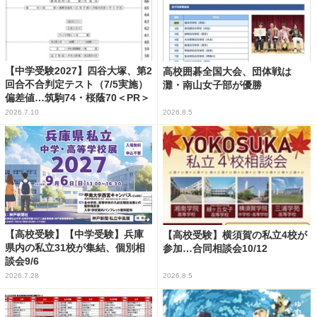
【中学受験2027】四谷大塚、第2
高校囲碁全国大会、団体戦は
回合不合判定テスト（7/5実施）
灘・南山女子部が優勝
偏差値…筑駒74・桜蔭70＜PR＞
2026.7.10
2026.8.5
【高校受験】【中学受験】兵庫
【高校受験】横須賀の私立4校が
県内の私立31校が集結、個別相
参加…合同相談会10/12
談会9/6
2026.7.28
2026.8.5