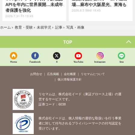
APIを年内に世界展開…未成年
場…麻布や大阪星光、東海も
者保護を強化
2026.8.5 Wed 19:45
2026.7.31 Fri 13:45
ホーム
›
教育・受験
›
未就学児
›
記事
›
写真・画像
TOP
Home
Facebook
X
YouTube
Instagram
line
お問合せ
広告掲載
会社概要
リセマムについて
個人情報保護方針
リセマムは、株式会社イード（東証グロース上場）の運
営するサービスです。
証券コード：6038
株式会社イードは、個人情報の適切な取扱いを行う事業
者に対して付与されるプライバシーマークの付与認定を
受けています。