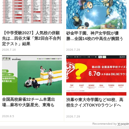
【中学受験2027】人気校の併願
砂金甲子園、神戸女学院が優
先は…四谷大塚「第2回合不合判
勝…全国14校の中高生が腕競う
定テスト」結果
2026.7.16
2026.7.29
全国高校麻雀32チーム本選出
渋幕や東大寺学園など40校、高
場…麻布や大阪星光、東海も
校生クイズTOKYOラウンドへ
2026.8.5
2026.7.29
Recommended by