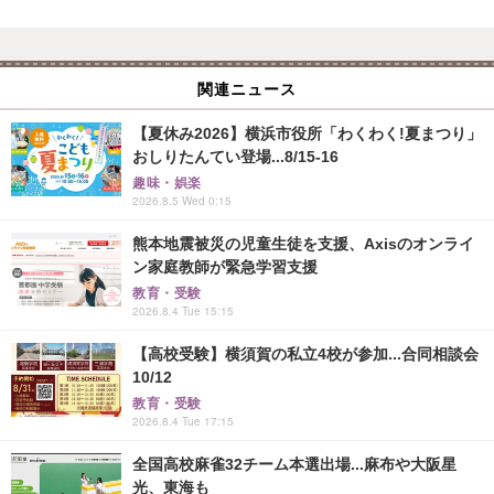
関連ニュース
【夏休み2026】横浜市役所「わくわく!夏まつり」
おしりたんてい登場...8/15-16
趣味・娯楽
2026.8.5 Wed 0:15
熊本地震被災の児童生徒を支援、Axisのオンライ
ン家庭教師が緊急学習支援
教育・受験
2026.8.4 Tue 15:15
【高校受験】横須賀の私立4校が参加...合同相談会
10/12
教育・受験
2026.8.4 Tue 17:15
全国高校麻雀32チーム本選出場...麻布や大阪星
光、東海も