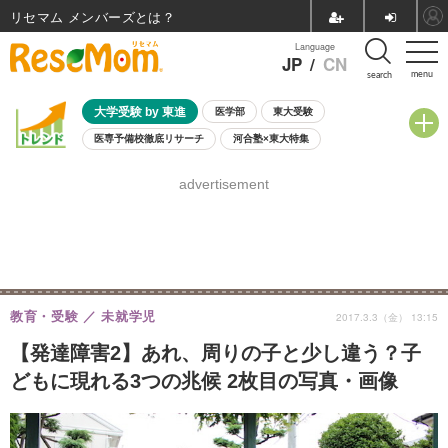
リセマム メンバーズ
Language
JP
/
CN
menu
search
大学受験 by 東進
医学部
東大受験
医専予備校徹底リサーチ
河合塾×東大特集
親子で考える大学選び
高校受験
中学受験
小学校受験
advertisement
共通テスト
夏休み
8月開催学校説明会・相談会
8月開催イベント・WS
全国公立高校 過去問
人気記事
自由研究教材（小学生向け）
自由研究教材（中学生向け）
ランキング
教育・受験
未就学児
2017.3.3（金） 13:15
【発達障害2】あれ、周りの子と少し違う？子
どもに現れる3つの兆候 2枚目の写真・画像