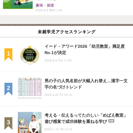
趣味・娯楽
2026.8.5 Wed 1:45
未就学児アクセスランキング
イード・アワード2026「幼児教室」満足度
No.1が決定
2026.8.4 Tue 11:00
男の子の人気名前が大幅入れ替え…漢字一文
字の名づけトレンド
2025.8.22 Fri 19:15
考える・伝えるってたのしい「めばえ教室」
遊び感覚で成功体験を重ねる学び
PR
2026.1.15 Thu 9:15