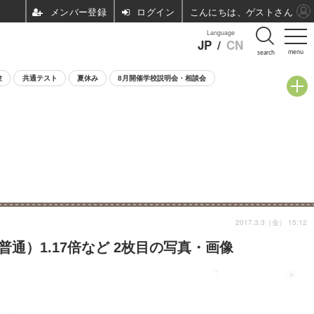
ログイン
こんにちは、ゲストさん
Language
JP
/
CN
menu
search
験
共通テスト
夏休み
8月開催学校説明会・相談会
2017.3.3（金） 15:12
通）1.17倍など 2枚目の写真・画像