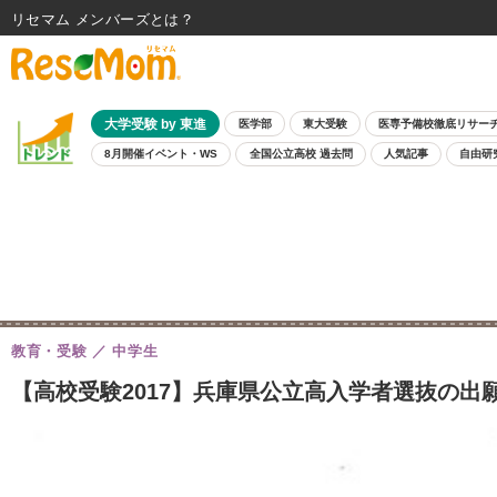
リセマム メンバーズ
大学受験 by 東進
医学部
東大受験
医専予備校徹底リサー
8月開催イベント・WS
全国公立高校 過去問
人気記事
自由研
教育・受験
中学生
【高校受験2017】兵庫県公立高入学者選抜の出願