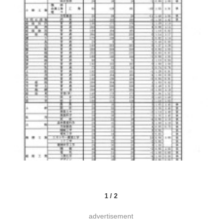
1
/
2
advertisement