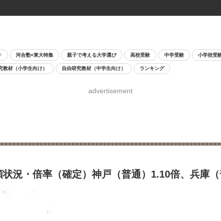
チ
河合塾×東大特集
親子で考える大学選び
高校受験
中学受験
小学校受
究教材（小学生向け）
自由研究教材（中学生向け）
ランキング
advertisement
状況・倍率（確定）神戸（普通）1.10倍、兵庫（普