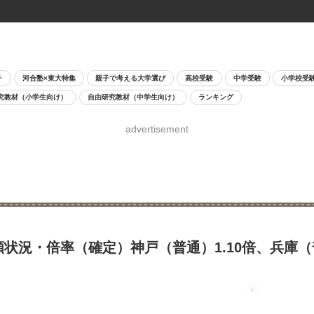
チ
河合塾×東大特集
親子で考える大学選び
高校受験
中学受験
小学校受
究教材（小学生向け）
自由研究教材（中学生向け）
ランキング
advertisement
状況・倍率（確定）神戸（普通）1.10倍、兵庫（普