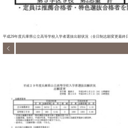
平成29年度兵庫県公立高等学校入学者選抜出願状況（全日制志願変更最終