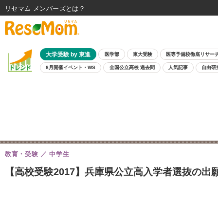
リセマム メンバーズ
大学受験 by 東進
医学部
東大受験
医専予備校徹底リサー
8月開催イベント・WS
全国公立高校 過去問
人気記事
自由研
教育・受験
中学生
【高校受験2017】兵庫県公立高入学者選抜の出願