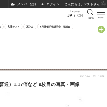
ログイン
こんにちは、ゲストさん
Language
JP
/
CN
menu
search
験
共通テスト
夏休み
8月開催学校説明会・相談会
2017.3.3（金） 15:12
通）1.17倍など 9枚目の写真・画像