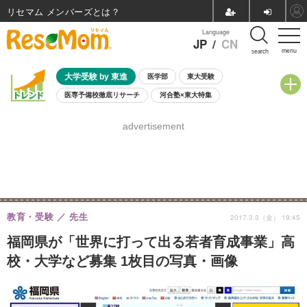
リセマム メンバーズ
Language
JP
/
CN
menu
search
大学受験 by 東進
医学部
東大受験
医専予備校徹底リサーチ
河合塾×東大特集
親子で考える大学選び
高校受験
中学受験
小学校受験
advertisement
共通テスト
夏休み
8月開催学校説明会・相談会
8月開催イベント・WS
全国公立高校 過去問
人気記事
自由研究教材（小学生向け）
自由研究教材（中学生向け）
ランキング
教育・受験
先生
2017.3.3（金） 19:45
福岡県が「世界に打って出る若者育成事業」高
校・大学など募集 1枚目の写真・画像