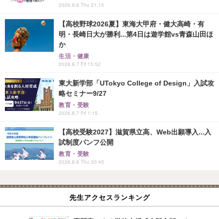
2026.8.6 Thu 21:15
【高校野球2026夏】東海大甲府・健大高崎・有
明・長崎日大が勝利...第4日は遊学館vs青森山田ほ
か
生活・健康
2026.8.7 Fri 15:52
東大新学部「UTokyo College of Design」入試攻
略セミナー9/27
教育・受験
2026.8.7 Fri 1:15
【高校受験2027】滋賀県立高、Web出願導入...入
試制度パンフ公開
教育・受験
2026.8.6 Thu 20:45
先生アクセスランキング