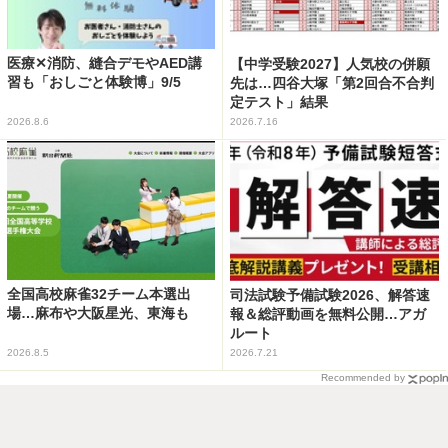
医療✕消防、縫合デモやAED講
【中学受験2027】人気校の併願
習も「おしごと体験博」9/5
先は…四谷大塚「第2回合不合判
定テスト」結果
2026.8.6
2026.7.16
全国高校麻雀32チーム本選出
司法試験予備試験2026、解答速
場…麻布や大阪星光、東海も
報＆総評動画を無料公開…アガ
ルート
2026.8.5
2026.7.21
Recommended by