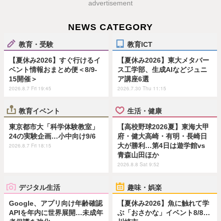
advertisement
NEWS CATEGORY
教育・受験
教育ICT
【夏休み2026】すぐ行けるイ
【夏休み2026】東大メタバー
ベント情報おまとめ便＜8/9-
ス工学部、生成AIなどジュニ
15開催＞
ア講座6選
2026.8.7 Fri 19:45
2026.7.30 Thu 11:15
教育イベント
生活・健康
東京都市大「科学体験教室」
【高校野球2026夏】東海大甲
24の実験企画…小中向け9/6
府・健大高崎・有明・長崎日
大が勝利…第4日は遊学館vs
2026.8.7 Fri 18:15
青森山田ほか
2026.8.8 Sat 9:52
デジタル生活
趣味・娯楽
Google、アプリ向け年齢確認
【夏休み2026】魚に触れて学
APIを年内に世界展開…未成年
ぶ「おさかな」イベント8/8…