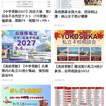
【中学受験2027】四谷大塚、第2
高校囲碁全国大会、団体戦は
回合不合判定テスト（7/5実施）
灘・南山女子部が優勝
偏差値…筑駒74・桜蔭70＜PR＞
2026.7.10
2026.8.5
【高校受験】【中学受験】兵庫
【高校受験】横須賀の私立4校が
県内の私立31校が集結、個別相
参加…合同相談会10/12
談会9/6
2026.7.28
2026.8.5