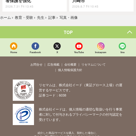
者保護を強化
川崎市
2026.7.31 Fri 13:45
2026.8.7 Fri 10:45
ホーム
›
教育・受験
›
先生
›
記事
›
写真・画像
TOP
Home
Facebook
X
YouTube
Instagram
line
お問合せ
広告掲載
会社概要
リセマムについて
個人情報保護方針
リセマムは、株式会社イード（東証グロース上場）の運
営するサービスです。
証券コード：6038
株式会社イードは、個人情報の適切な取扱いを行う事業
者に対して付与されるプライバシーマークの付与認定を
受けています。
紹介した商品/サービスを購入、契約した場合に、