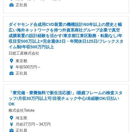
正社員
ダイヤモンド合成用CVD装置の機構設計/60年以上の歴史と幅
広い海外ネットワークを持つ外資系商社グループ企業で真空
成膜装置の設計経験を活かす/東京都江東区勤務・転勤なし/年
収目安500万以上×完全週休2日・年間休日125日/フレックスタ
イム制/年収500万円以上
日総工産株式会社
東京都
年収500万円～
正社員
「寮完備・寮費無料で新生活応援!」/眼鏡フレームの検査スタ
ッフ/月収30万円以上可/目視チェック中心/未経験OK/日払い
OK
株式会社Tetote
埼玉県
月給27万円～34万円
正社員