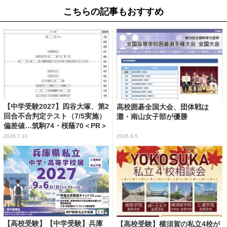
こちらの記事もおすすめ
【中学受験2027】四谷大塚、第2
高校囲碁全国大会、団体戦は
回合不合判定テスト（7/5実施）
灘・南山女子部が優勝
偏差値…筑駒74・桜蔭70＜PR＞
2026.7.10
2026.8.5
【高校受験】【中学受験】兵庫
【高校受験】横須賀の私立4校が