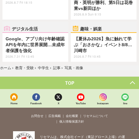
商・英明が勝利、第5日は花巻
2026.8.7 Fri 18:15
東vs新田ほか
2026.8.9 Sun 9:15
デジタル生活
趣味・娯楽
Google、アプリ向け年齢確認
【夏休み2026】魚に触れて学
APIを年内に世界展開…未成年
ぶ「おさかな」イベント8/8…
者保護を強化
川崎市
2026.7.31 Fri 13:45
2026.8.7 Fri 10:45
ホーム
›
教育・受験
›
中学生
›
記事
›
写真・画像
TOP
Home
Facebook
X
YouTube
Instagram
line
お問合せ
広告掲載
会社概要
リセマムについて
個人情報保護方針
リセマムは、株式会社イード（東証グロース上場）の運