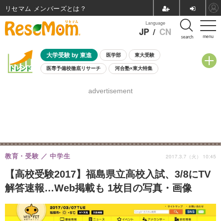
リセマム メンバーズ
Language
JP
/
CN
menu
search
大学受験 by 東進
医学部
東大受験
医専予備校徹底リサーチ
河合塾×東大特集
親子で考える大学選び
高校受験
中学受験
小学校受験
advertisement
共通テスト
夏休み
8月開催学校説明会・相談会
8月開催イベント・WS
全国公立高校 過去問
人気記事
自由研究教材（小学生向け）
自由研究教材（中学生向け）
ランキング
教育・受験
中学生
2017.3.7（火） 10:45
【高校受験2017】福島県立高校入試、3/8にTV
解答速報…Web掲載も 1枚目の写真・画像