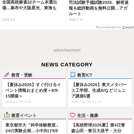
全国高校麻雀32チーム本選出
司法試験予備試験2026、解答速
場…麻布や大阪星光、東海も
報＆総評動画を無料公開…アガ
ルート
2026.8.5
2026.7.21
Recommended by
advertisement
NEWS CATEGORY
教育・受験
教育ICT
【夏休み2026】すぐ行けるイ
【夏休み2026】東大メタバー
ベント情報おまとめ便＜8/9-
ス工学部、生成AIなどジュニ
15開催＞
ア講座6選
2026.8.7 Fri 19:45
2026.7.30 Thu 11:15
教育イベント
生活・健康
東京都市大「科学体験教室」
【高校野球2026夏】第4日青
24の実験企画…小中向け9/6
森山田・東日大昌平・大分