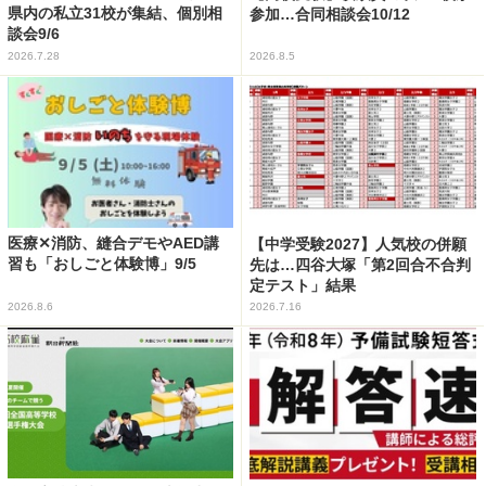
県内の私立31校が集結、個別相
参加…合同相談会10/12
談会9/6
2026.7.28
2026.8.5
医療✕消防、縫合デモやAED講
【中学受験2027】人気校の併願
習も「おしごと体験博」9/5
先は…四谷大塚「第2回合不合判
定テスト」結果
2026.8.6
2026.7.16