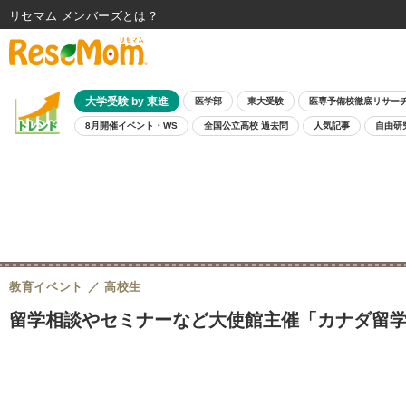
リセマム メンバーズ
大学受験 by 東進
医学部
東大受験
医専予備校徹底リサー
8月開催イベント・WS
全国公立高校 過去問
人気記事
自由研
教育イベント
高校生
留学相談やセミナーなど大使館主催「カナダ留学フェア