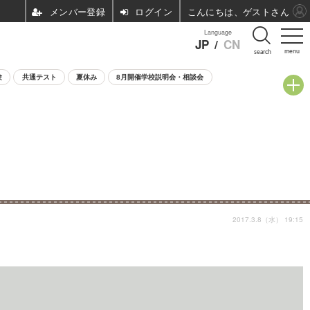
ログイン
こんにちは、ゲストさん
Language
JP
/
CN
menu
search
験
共通テスト
夏休み
8月開催学校説明会・相談会
2017.3.8（水） 19:15