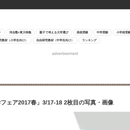
チ
河合塾×東大特集
親子で考える大学選び
高校受験
中学受験
小学校受
究教材（小学生向け）
自由研究教材（中学生向け）
ランキング
advertisement
2017春」3/17-18 2枚目の写真・画像