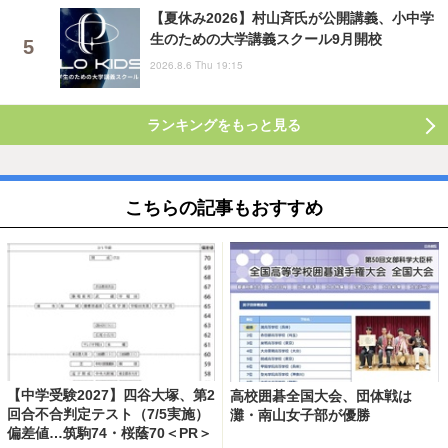
【夏休み2026】村山斉氏が公開講義、小中学
生のための大学講義スクール9月開校
2026.8.6 Thu 19:15
ランキングをもっと見る
こちらの記事もおすすめ
【中学受験2027】四谷大塚、第2
高校囲碁全国大会、団体戦は
回合不合判定テスト（7/5実施）
灘・南山女子部が優勝
偏差値…筑駒74・桜蔭70＜PR＞