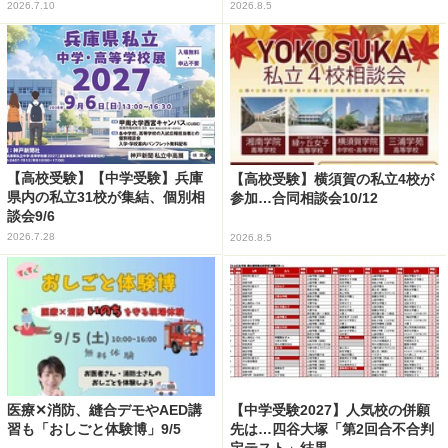
2026.7.10
2026.8.5
【高校受験】【中学受験】兵庫
【高校受験】横須賀の私立4校が
県内の私立31校が集結、個別相
参加…合同相談会10/12
談会9/6
2026.7.28
2026.8.5
医療✕消防、縫合デモやAED講
【中学受験2027】人気校の併願
習も「おしごと体験博」9/5
先は…四谷大塚「第2回合不合判