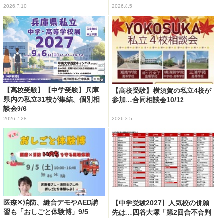
2026.7.10
2026.8.5
【高校受験】【中学受験】兵庫
【高校受験】横須賀の私立4校が
県内の私立31校が集結、個別相
参加…合同相談会10/12
談会9/6
2026.7.28
2026.8.5
医療✕消防、縫合デモやAED講
【中学受験2027】人気校の併願
習も「おしごと体験博」9/5
先は…四谷大塚「第2回合不合判