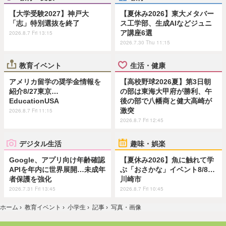
【大学受験2027】神戸大
【夏休み2026】東大メタバー
「志」特別選抜を終了
ス工学部、生成AIなどジュニ
ア講座6選
2026.8.7 Fri 13:15
2026.7.30 Thu 11:15
教育イベント
生活・健康
アメリカ留学の奨学金情報を
【高校野球2026夏】第3日朝
紹介8/27東京…
の部は東海大甲府が勝利、午
EducationUSA
後の部で八幡商と健大高崎が
激突
2026.8.7 Fri 11:15
2026.8.7 Fri 12:45
デジタル生活
趣味・娯楽
Google、アプリ向け年齢確認
【夏休み2026】魚に触れて学
APIを年内に世界展開…未成年
ぶ「おさかな」イベント8/8…
者保護を強化
川崎市
2026.7.31 Fri 13:45
2026.8.7 Fri 10:45
ホーム
›
教育イベント
›
小学生
›
記事
›
写真・画像