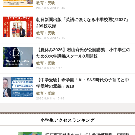
教育・受験
2026.8.5 Wed 23:45
朝日新聞出版「英語に強くなる小学校選び2027」
209校収録
教育・受験
2026.8.5 Wed 19:15
【夏休み2026】村山斉氏が公開講義、小中学生の
ための大学講義スクール9月開校
教育・受験
2026.8.6 Thu 1:15
【中学受験】希学園「AI・SNS時代の子育てと中
学受験の意義」9/18
教育・受験
2026.8.6 Thu 15:45
小学生アクセスランキング
江戸東京歴史ツーリズム参加者募集、両国駅