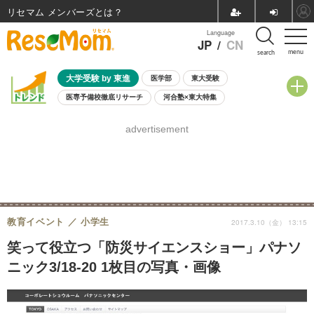
リセマム メンバーズ
Language
JP
/
CN
menu
search
大学受験 by 東進
医学部
東大受験
医専予備校徹底リサーチ
河合塾×東大特集
親子で考える大学選び
高校受験
中学受験
小学校受験
advertisement
共通テスト
夏休み
8月開催学校説明会・相談会
8月開催イベント・WS
全国公立高校 過去問
人気記事
自由研究教材（小学生向け）
自由研究教材（中学生向け）
ランキング
教育イベント
小学生
2017.3.10（金） 13:15
笑って役立つ「防災サイエンスショー」パナソ
ニック3/18-20 1枚目の写真・画像