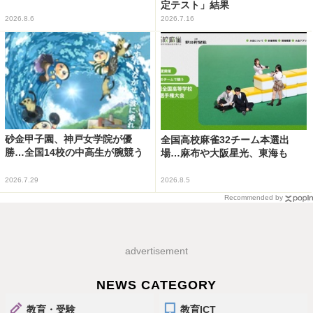
定テスト」結果
2026.8.6
2026.7.16
砂金甲子園、神戸女学院が優
全国高校麻雀32チーム本選出
勝…全国14校の中高生が腕競う
場…麻布や大阪星光、東海も
2026.7.29
2026.8.5
Recommended by
advertisement
NEWS CATEGORY
教育・受験
教育ICT