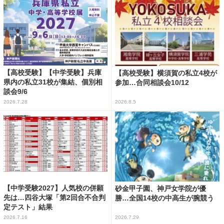
【高校受験】【中学受験】兵庫
【高校受験】横須賀の私立4校が
県内の私立31校が集結、個別相
参加…合同相談会10/12
談会9/6
2026.7.28
2026.8.5
【中学受験2027】人気校の併願
砂金甲子園、神戸女学院が優
先は…四谷大塚「第2回合不合判
勝…全国14校の中高生が腕競う
定テスト」結果
2026.7.16
2026.7.29