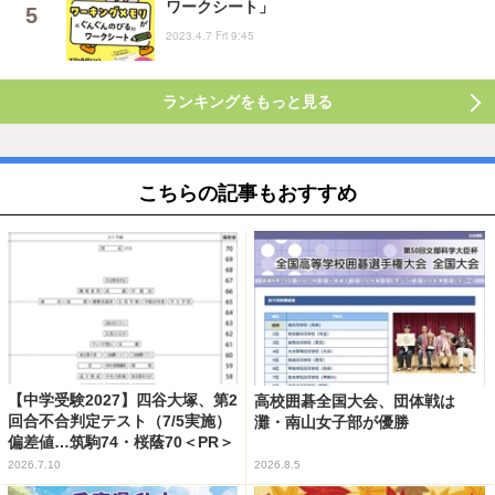
ワークシート」
2023.4.7 Fri 9:45
ランキングをもっと見る
こちらの記事もおすすめ
【中学受験2027】四谷大塚、第2
高校囲碁全国大会、団体戦は
回合不合判定テスト（7/5実施）
灘・南山女子部が優勝
偏差値…筑駒74・桜蔭70＜PR＞
2026.7.10
2026.8.5