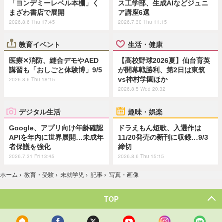
「ヨンデミーレベル本棚」く
ス工学部、生成AIなどジュニ
まざわ書店で展開
ア講座6選
2026.8.6 Thu 17:45
2026.7.30 Thu 11:15
教育イベント
生活・健康
医療✕消防、縫合デモやAED
【高校野球2026夏】仙台育英
講習も「おしごと体験博」9/5
が開幕戦勝利、第2日は東筑
vs神村学園ほか
2026.8.6 Thu 18:15
2026.8.5 Wed 20:32
デジタル生活
趣味・娯楽
Google、アプリ向け年齢確認
ドラえもん短歌、入選作は
APIを年内に世界展開…未成年
11/20発売の新刊に収録…9/3
者保護を強化
締切
2026.7.31 Fri 13:45
2026.8.6 Thu 15:15
ホーム
›
教育・受験
›
未就学児
›
記事
›
写真・画像
TOP