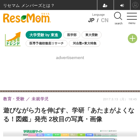
リセマム メンバーズ
Language
JP
/
CN
menu
search
大学受験 by 東進
医学部
東大受験
医専予備校徹底リサーチ
河合塾×東大特集
親子で考える大学選び
高校受験
中学受験
小学校受験
advertisement
共通テスト
夏休み
8月開催学校説明会・相談会
8月開催イベント・WS
全国公立高校 過去問
人気記事
自由研究教材（小学生向け）
自由研究教材（中学生向け）
ランキング
教育・受験
未就学児
2017.3.13（月） 18:45
遊びながら力を伸ばす、学研「あたまがよくな
る！図鑑」発売 2枚目の写真・画像