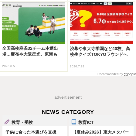
全国高校麻雀32チーム本選出
渋幕や東大寺学園など40校、高
場…麻布や大阪星光、東海も
校生クイズTOKYOラウンドへ
2026.8.5
2026.7.29
Recommended by
advertisement
NEWS CATEGORY
教育・受験
教育ICT
子供に合った本選びを支援
【夏休み2026】東大メタバー