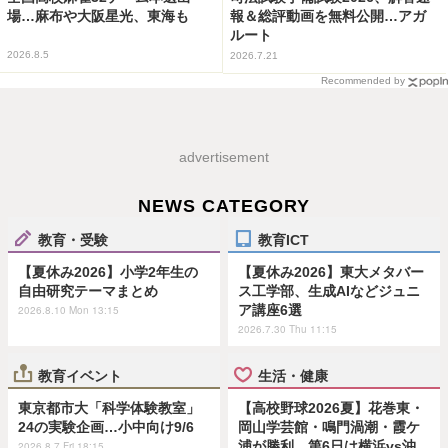
場…麻布や大阪星光、東海も
報＆総評動画を無料公開…アガ
ルート
2026.8.5
2026.7.21
Recommended by
advertisement
NEWS CATEGORY
教育・受験
教育ICT
【夏休み2026】小学2年生の
【夏休み2026】東大メタバー
自由研究テーマまとめ
ス工学部、生成AIなどジュニ
ア講座6選
2026.8.10 Mon 13:15
2026.7.30 Thu 11:15
教育イベント
生活・健康
東京都市大「科学体験教室」
【高校野球2026夏】花巻東・
24の実験企画…小中向け9/6
岡山学芸館・鳴門渦潮・霞ケ
浦が勝利、第6日は横浜vs沖
2026.8.7 Fri 18:15