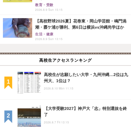
教育・受験
2026.8.9 Sun 15:15
【高校野球2026夏】花巻東・岡山学芸館・鳴門渦
潮・霞ケ浦が勝利、第6日は横浜vs沖縄尚学ほか
生活・健康
2026.8.9 Sun 13:15
高校生アクセスランキング
高校生が志願したい大学・九州沖縄…2位は九
州大、1位は？
2026.8.10 Mon 11:15
【大学受験2027】神戸大「志」特別選抜を終
了
2026.8.7 Fri 13:15