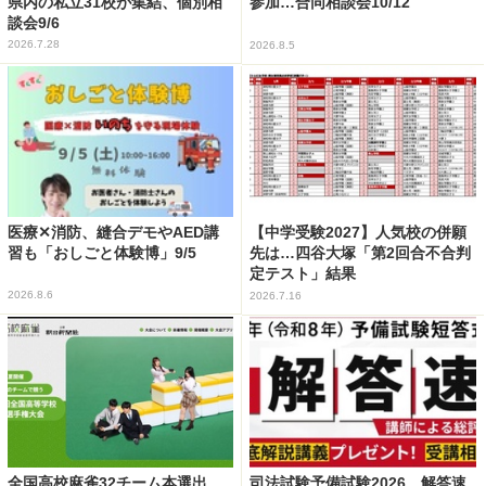
県内の私立31校が集結、個別相
参加…合同相談会10/12
談会9/6
2026.7.28
2026.8.5
医療✕消防、縫合デモやAED講
【中学受験2027】人気校の併願
習も「おしごと体験博」9/5
先は…四谷大塚「第2回合不合判
定テスト」結果
2026.8.6
2026.7.16
全国高校麻雀32チーム本選出
司法試験予備試験2026、解答速