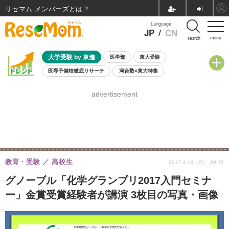
リセマム メンバーズ
Language
JP
/
CN
menu
search
大学受験 by 東進
医学部
東大受験
医専予備校徹底リサーチ
河合塾×東大特集
親子で考える大学選び
高校受験
中学受験
小学校受験
advertisement
共通テスト
夏休み
8月開催学校説明会・相談会
8月開催イベント・WS
全国公立高校 過去問
人気記事
自由研究教材（小学生向け）
自由研究教材（中学生向け）
ランキング
教育・受験
高校生
2017.3.13（月） 20:15
グノーブル「化学グランプリ2017入門セミナ
ー」金賞受賞経験者が講演 3枚目の写真・画像