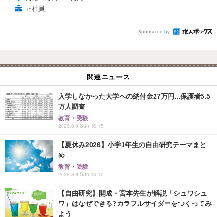
正社員
Sponsored by
関連ニュース
入学しなかった大学への納付金27万円...保護者5.5
万人調査
教育・受験
2026.8.9 Sun 16:15
【夏休み2026】小学1年生の自由研究テーマまと
め
教育・受験
2026.8.9 Sun 18:15
【自由研究】開成・宮本先生が解説「シュワシュ
ワ」はなぜできる?カラフルサイダーをつくってみ
よう