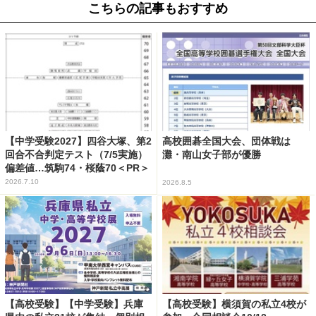
こちらの記事もおすすめ
【中学受験2027】四谷大塚、第2
高校囲碁全国大会、団体戦は
回合不合判定テスト（7/5実施）
灘・南山女子部が優勝
偏差値…筑駒74・桜蔭70＜PR＞
2026.7.10
2026.8.5
【高校受験】【中学受験】兵庫
【高校受験】横須賀の私立4校が