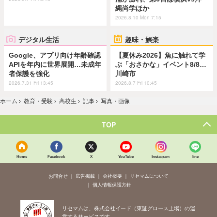
縄尚学ほか
2026.8.10 Mon 7:15
デジタル生活
趣味・娯楽
Google、アプリ向け年齢確認
【夏休み2026】魚に触れて学
APIを年内に世界展開…未成年
ぶ「おさかな」イベント8/8…
者保護を強化
川崎市
2026.7.31 Fri 13:45
2026.8.7 Fri 10:45
ホーム
›
教育・受験
›
高校生
›
記事
›
写真・画像
TOP
Home
Facebook
X
YouTube
Instagram
line
お問合せ
広告掲載
会社概要
リセマムについて
個人情報保護方針
リセマムは、株式会社イード（東証グロース上場）の運
営するサービスです。